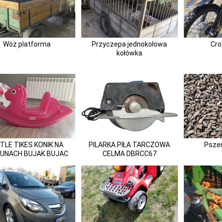
Wóz platforma
Przyczepa jednokołowa
Cr
kołówka
TTLE TIKES KONIK NA
PILARKA PIŁA TARCZOWA
Psze
GUNACH BUJAK BUJAC
CELMA DBRCC67