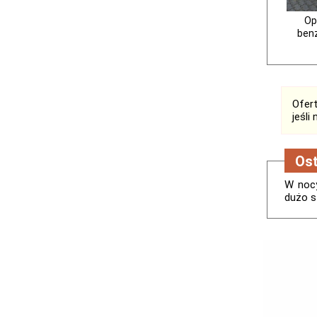
Op
ben
Ofert
jeśli
Ost
W nocy
dużo s