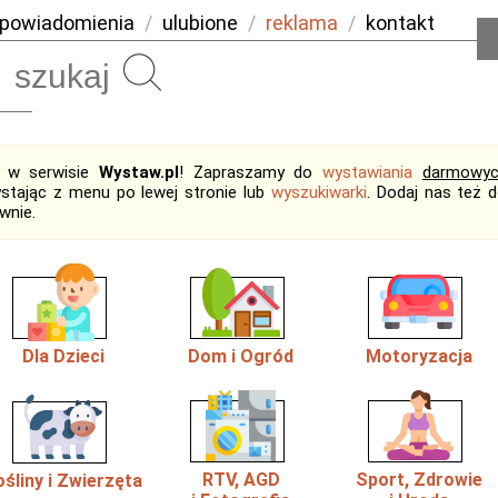
powiadomienia
/
ulubione
/
reklama
/
kontakt
Szukaj
j w serwisie
Wystaw.pl
! Zapraszamy do
wystawiania
darmowy
ystając z menu po lewej stronie lub
wyszukiwarki
. Dodaj nas też 
wnie.
Dla Dzieci
Dom i Ogród
Motoryzacja
RTV, AGD
Sport, Zdrowie
ośliny i Zwierzęta