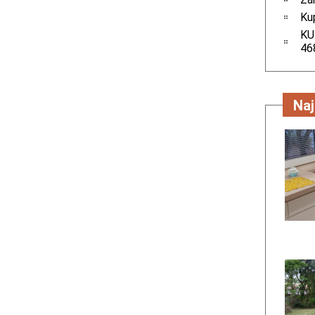
Kup
KU
46
Naj