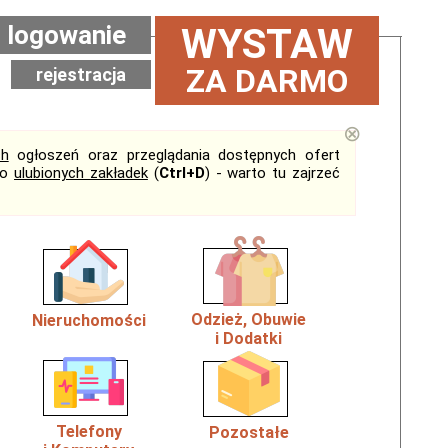
logowanie
WYSTAW
ZA DARMO
rejestracja
⊗
ch
ogłoszeń oraz przeglądania dostępnych ofert
do
ulubionych zakładek
(
Ctrl+D
) - warto tu zajrzeć
Odzież, Obuwie
Nieruchomości
i Dodatki
Telefony
Pozostałe