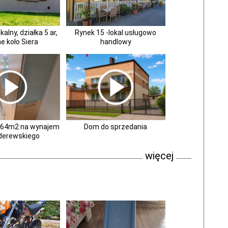
lny, działka 5 ar,
Rynek 15 -lokal usługowo
e koło Siera
handlowy
 64m2 na wynajem
Dom do sprzedania
aderewskiego
więcej