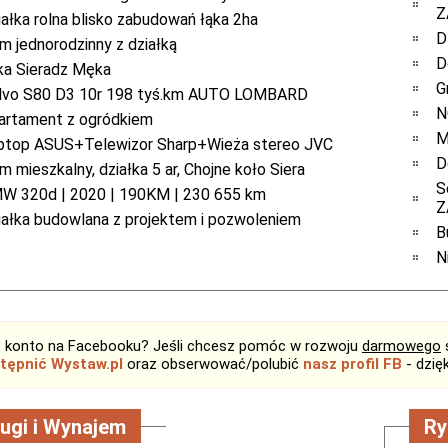
Z
iałka rolna blisko zabudowań łąka 2ha
D
m jednorodzinny z działką
D
ka Sieradz Męka
G
lvo S80 D3 10r 198 tyś.km AUTO LOMBARD
N
artament z ogródkiem
M
ptop ASUS+Telewizor Sharp+Wieża stereo JVC
D
 mieszkalny, działka 5 ar, Chojne koło Siera
S
W 320d | 2020 | 190KM | 230 655 km
Z
iałka budowlana z projektem i pozwoleniem
B
N
 konto na Facebooku? Jeśli chcesz pomóc w rozwoju
darmowego
tępnić Wystaw.pl
oraz obserwować/polubić
nasz profil FB
- dzię
ugi i Wynajem
Ry