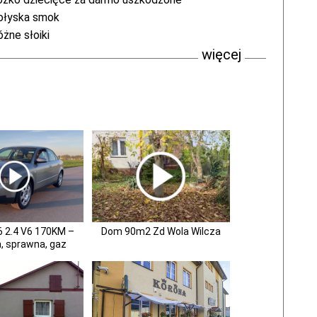
ołyska smok
żne słoiki
więcej
6 2.4 V6 170KM –
Dom 90m2 Zd Wola Wilcza
, sprawna, gaz