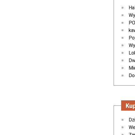
Ha
Wy
PO
ka
Po
Wy
Lo
Dw
Mi
Do
Kup
Dz
We
Za