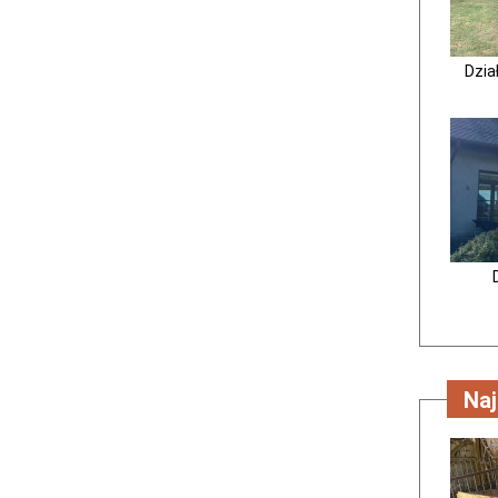
Dzia
Na