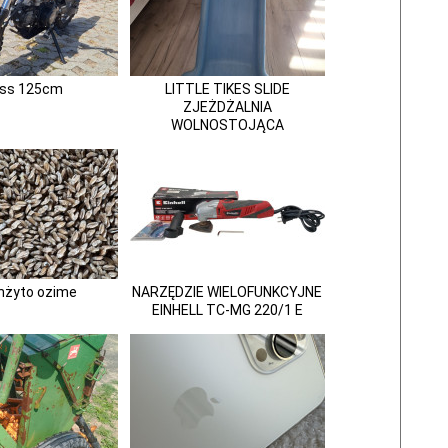
oss 125cm
LITTLE TIKES SLIDE
ZJEŻDŻALNIA
WOLNOSTOJĄCA
nżyto ozime
NARZĘDZIE WIELOFUNKCYJNE
EINHELL TC-MG 220/1 E