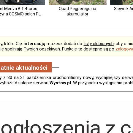
el Meriva B 1.4turbo
Quad Pegperego na
Siewnik 
zyna COSMO salon PL
akumulator
y, które Cię
interesują
możesz dodać do
listy ulubionych
, aby o n
 nie spełniają Twoich oczekiwań. Funkcje te dostępne są po
zalogow
atnie aktualności
 z 30 na 31 października uruchomiliśmy nowy, wydajniejszy serwer.
zybsze działanie serwisu
Wystaw.pl
. W przypadku wystąpienia pro