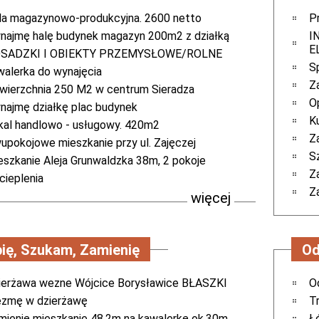
la magazynowo-produkcyjna. 2600 netto
P
najmę halę budynek magazyn 200m2 z działką
I
E
SADZKI I OBIEKTY PRZEMYSŁOWE/ROLNE
Sp
walerka do wynajęcia
Z
wierzchnia 250 M2 w centrum Sieradza
O
najmę działkę plac budynek
K
kal handlowo - usługowy. 420m2
Z
upokojowe mieszkanie przy ul. Zajęczej
S
eszkanie Aleja Grunwaldzka 38m, 2 pokoje
Z
cieplenia
Za
więcej
ię, Szukam, Zamienię
Od
ierżawa wezne Wójcice Borysławice BŁASZKI
O
zmę w dzierżawę
T
mienię mieszkanie 48.2m na kawalerkę ok.30m
Ł