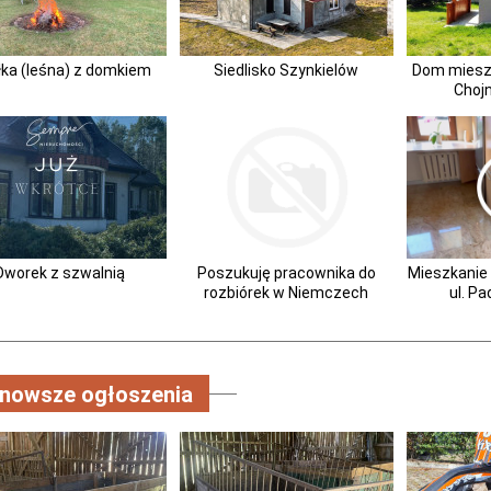
łka (leśna) z domkiem
Siedlisko Szynkielów
Dom mieszka
Chojn
Dworek z szwalnią
Poszukuję pracownika do
Mieszkanie
rozbiórek w Niemczech
ul. P
jnowsze ogłoszenia