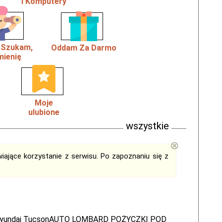
i Komputery
, Szukam,
Oddam Za Darmo
ienię
Moje
ulubione
wszystkie
⊗
iające korzystanie z serwisu. Po zapoznaniu się z
yundai TucsonAUTO LOMBARD POŻYCZKI POD