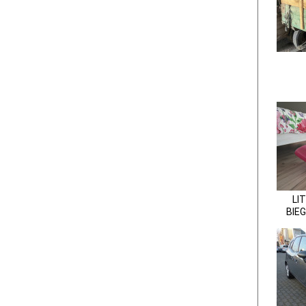
LI
BIE