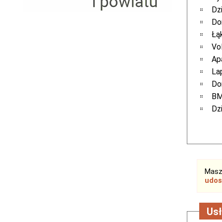
Serwis RTV, AGD, elektronika i inne
Dz
Sport, turystyka i rekreacja
Do
Sprzątanie i oczyszczanie
Łą
Tekstylia, kosmetyka i fryzjerstwo
Vo
Ubezpieczenia
Ap
Zdrowie i medycyna
La
Zwierzęta, rolnictwo i środowisko
Dom
Pozostałe
BM
Dz
Masz
udos
Usł