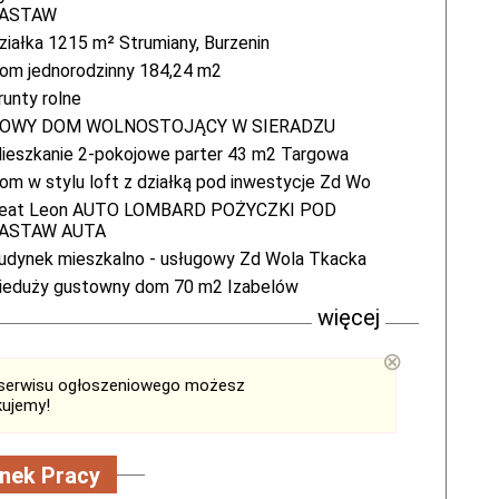
ASTAW
ziałka 1215 m² Strumiany, Burzenin
om jednorodzinny 184,24 m2
runty rolne
OWY DOM WOLNOSTOJĄCY W SIERADZU
ieszkanie 2-pokojowe parter 43 m2 Targowa
om w stylu loft z działką pod inwestycje Zd Wo
eat Leon AUTO LOMBARD POŻYCZKI POD
ASTAW AUTA
udynek mieszkalno - usługowy Zd Wola Tkacka
ieduży gustowny dom 70 m2 Izabelów
więcej
⊗
serwisu ogłoszeniowego możesz
kujemy!
nek Pracy