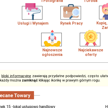
i Fotografia
i Uroda
Kupię
Usługi i Wynajem
Rynek Pracy
Zam
Najnowsze
Najciekawsze
ogłoszenia
oferty
e
bloki informacyjne
zawierają przydatne podpowiedzi, często ułatw
, każdy można
zamknąć
klikając ikonkę w prawym górnym rogu.
lecane Towary
nek 15 -lokal usługowo handlowy
H