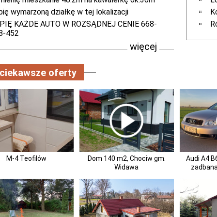
ię wymarzoną działkę w tej lokalizacji
K
PIĘ KAŻDE AUTO W ROZSĄDNEJ CENIE 668-
Ró
8-452
więcej
ciekawsze oferty
M-4 Teofilów
Dom 140 m2, Chociw gm.
Audi A4 B
Widawa
zadbana