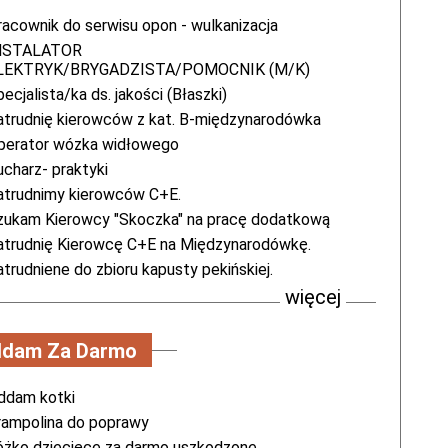
racownik do serwisu opon - wulkanizacja
NSTALATOR
LEKTRYK/BRYGADZISTA/POMOCNIK (M/K)
ecjalista/ka ds. jakości (Błaszki)
atrudnię kierowców z kat. B-międzynarodówka
perator wózka widłowego
ucharz- praktyki
atrudnimy kierowców C+E.
zukam Kierowcy "Skoczka" na pracę dodatkową
atrudnię Kierowcę C+E na Międzynarodówkę.
trudniene do zbioru kapusty pekińskiej.
więcej
dam Za Darmo
ddam kotki
rampolina do poprawy
óżko dziecięce za darmo uszkodzone