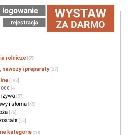
logowanie
WYSTAW
ZA DARMO
rejestracja
ia rolnicze
[55]
, nawozy i preparaty
[27]
olne
[198]
oce
[4]
rzywa
[57]
awy i słoma
[45]
oża
[76]
zostałe
[16]
ne kategorie
[711]