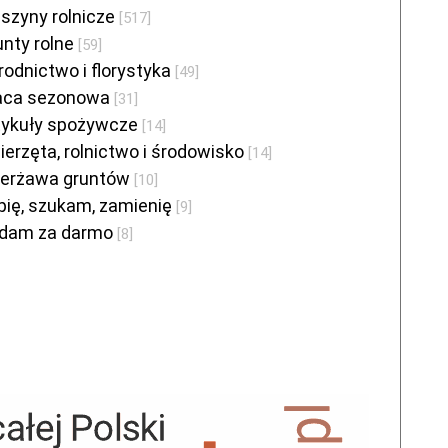
szyny rolnicze
[517]
unty rolne
[59]
rodnictwo i florystyka
[49]
aca sezonowa
[31]
tykuły spożywcze
[14]
ierzęta, rolnictwo i środowisko
[14]
ierżawa gruntów
[10]
pię, szukam, zamienię
[9]
dam za darmo
[8]