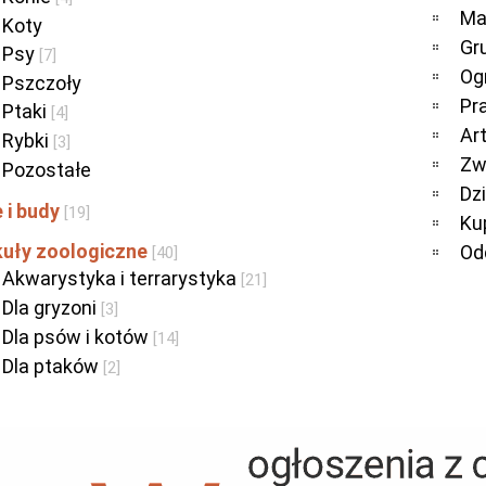
Ma
Koty
Gr
Psy
[7]
Og
Pszczoły
Pr
Ptaki
[4]
Ar
Rybki
[3]
Zw
Pozostałe
Dz
 i budy
[19]
Ku
kuły zoologiczne
Od
[40]
Akwarystyka i terrarystyka
[21]
Dla gryzoni
[3]
Dla psów i kotów
[14]
Dla ptaków
[2]