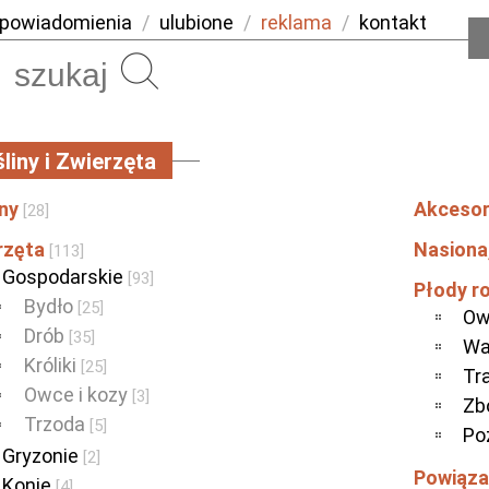
powiadomienia
/
ulubione
/
reklama
/
kontakt
Szukaj
liny i Zwierzęta
iny
Akcesor
[28]
rzęta
Nasiona
[113]
Gospodarskie
[93]
Płody r
Bydło
[25]
Ow
Drób
[35]
Wa
Króliki
[25]
Tr
Owce i kozy
[3]
Zb
Trzoda
[5]
Po
Gryzonie
[2]
Powiąza
Konie
[4]