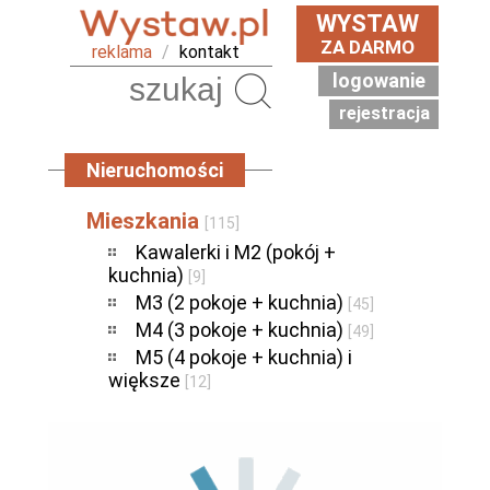
WYSTAW
ZA DARMO
reklama
/
kontakt
logowanie
Szukaj
rejestracja
Nieruchomości
Mieszkania
[115]
Kawalerki i M2 (pokój +
kuchnia)
[9]
M3 (2 pokoje + kuchnia)
[45]
M4 (3 pokoje + kuchnia)
[49]
M5 (4 pokoje + kuchnia) i
większe
[12]