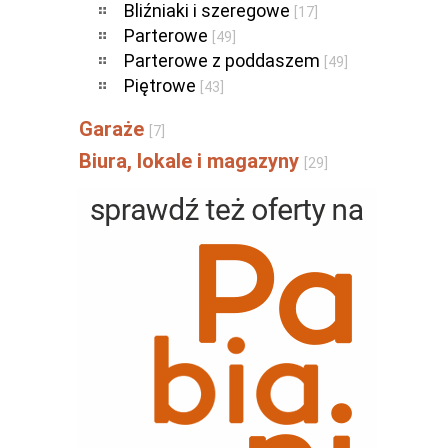
Bliźniaki i szeregowe
[17]
Parterowe
[49]
Parterowe z poddaszem
[49]
Piętrowe
[43]
Garaże
[7]
Biura, lokale i magazyny
[29]