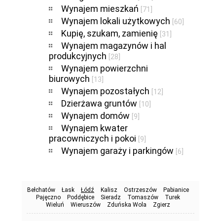
Wynajem mieszkań
[71]
Wynajem lokali użytkowych
[60]
Kupię, szukam, zamienię
[31]
Wynajem magazynów i hal
produkcyjnych
[28]
Wynajem powierzchni
biurowych
[13]
Wynajem pozostałych
[12]
Dzierżawa gruntów
[10]
Wynajem domów
[9]
Wynajem kwater
pracowniczych i pokoi
[9]
Wynajem garaży i parkingów
[6]
Bełchatów
Łask
Łódź
Kalisz
Ostrzeszów
Pabianice
Pajęczno
Poddębice
Sieradz
Tomaszów
Turek
Wieluń
Wieruszów
Zduńska Wola
Zgierz