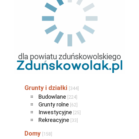
Grunty i działki
[344]
Budowlane
[224]
Grunty rolne
[62]
Inwestycyjne
[25]
Rekreacyjne
[33]
Domy
[158]