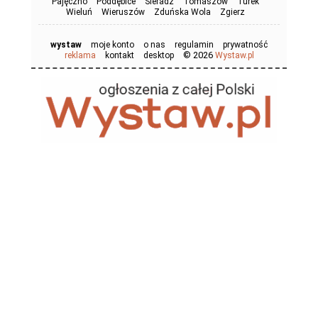
Pajęczno
Poddębice
Sieradz
Tomaszów
Turek
Wieluń
Wieruszów
Zduńska Wola
Zgierz
wystaw
moje konto
o nas
regulamin
prywatność
© 2026
reklama
kontakt
desktop
Wystaw.pl