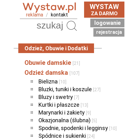
WYSTAW
ZA DARMO
reklama
/
kontakt
logowanie
Szukaj
rejestracja
Odzież, Obuwie i Dodatki
Obuwie damskie
[21]
Odzież damska
[107]
Bielizna
[10]
Bluzki, tuniki i koszule
[27]
Bluzy i swetry
[7]
Kurtki i płaszcze
[13]
Marynarki i żakiety
[9]
Okazjonalna (ślubna)
[5]
Spodnie, spodenki i legginsy
[10]
Spódnice i sukienki
[24]