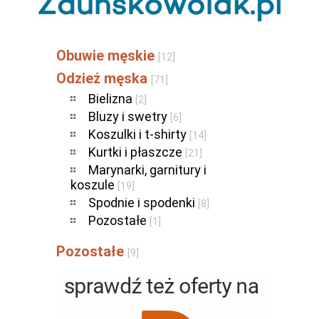
Obuwie męskie
[12]
Odzież męska
[71]
Bielizna
[2]
Bluzy i swetry
[6]
Koszulki i t-shirty
[14]
Kurtki i płaszcze
[21]
Marynarki, garnitury i
koszule
[19]
Spodnie i spodenki
[8]
Pozostałe
[1]
Pozostałe
[9]