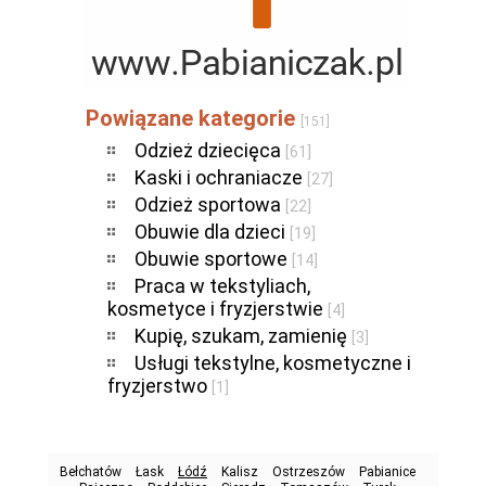
Powiązane kategorie
[151]
Odzież dziecięca
[61]
Kaski i ochraniacze
[27]
Odzież sportowa
[22]
Obuwie dla dzieci
[19]
Obuwie sportowe
[14]
Praca w tekstyliach,
kosmetyce i fryzjerstwie
[4]
Kupię, szukam, zamienię
[3]
Usługi tekstylne, kosmetyczne i
fryzjerstwo
[1]
Bełchatów
Łask
Łódź
Kalisz
Ostrzeszów
Pabianice