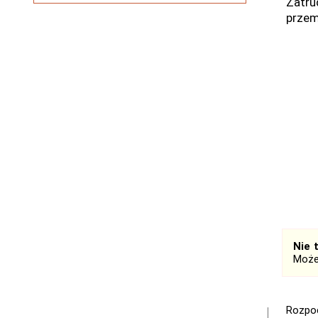
Zatru
przem
Nie 
Może
Rozpoc