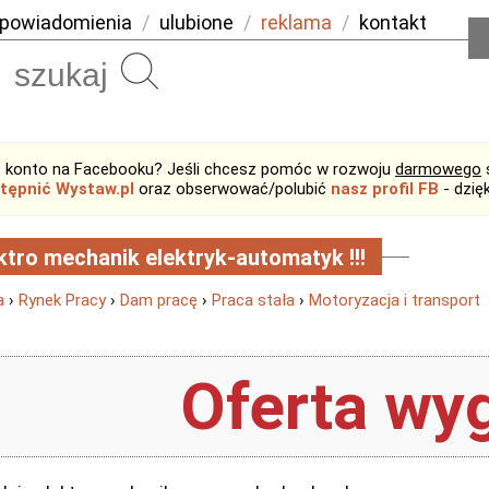
powiadomienia
/
ulubione
/
reklama
/
kontakt
Szukaj
 konto na Facebooku? Jeśli chcesz pomóc w rozwoju
darmowego
tępnić Wystaw.pl
oraz obserwować/polubić
nasz profil FB
- dzię
ktro mechanik elektryk-automatyk !!!
a
›
Rynek Pracy
›
Dam pracę
›
Praca stała
›
Motoryzacja i transport
Oferta wyg