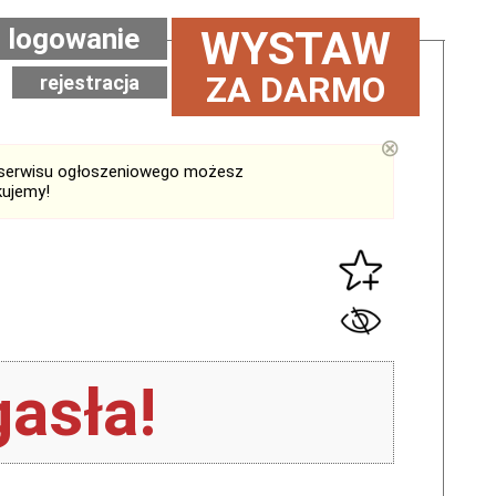
logowanie
WYSTAW
ZA DARMO
rejestracja
⊗
serwisu ogłoszeniowego możesz
kujemy!
asła!