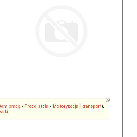
⊗
Dam pracę
›
Praca stała
›
Motoryzacja i transport
).
arki
.