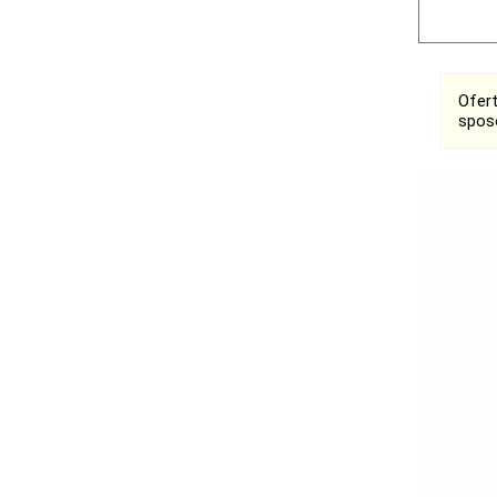
Ofer
spos
Bełchatów
Łask
Łódź
Kalisz
Ostrzeszów
Pabianice