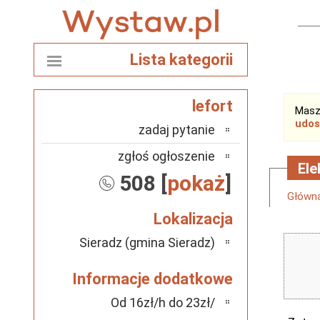
Lista kategorii
lefort
Masz
udos
zadaj pytanie
zgłoś ogłoszenie
Ele
508 [
pokaż
]
Główn
Lokalizacja
Sieradz (gmina Sieradz)
Informacje dodatkowe
Od 16zł/h do 23zł/