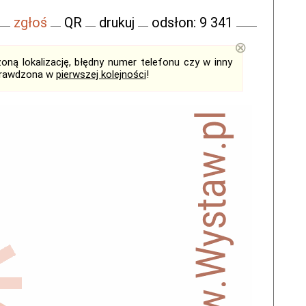
zgłoś
QR
drukuj
odsłon: 9 341
⊗
ną lokalizację, błędny numer telefonu czy w inny
sprawdzona w
pierwszej kolejności
!