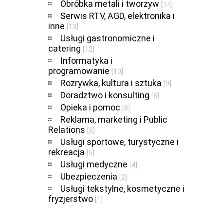
Obróbka metali i tworzyw
[14]
Serwis RTV, AGD, elektronika i
inne
[13]
Usługi gastronomiczne i
catering
[12]
Informatyka i
programowanie
[10]
Rozrywka, kultura i sztuka
[9]
Doradztwo i konsulting
[8]
Opieka i pomoc
[8]
Reklama, marketing i Public
Relations
[8]
Usługi sportowe, turystyczne i
rekreacja
[5]
Usługi medyczne
[4]
Ubezpieczenia
[2]
Usługi tekstylne, kosmetyczne i
fryzjerstwo
[1]