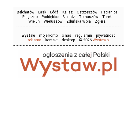
Bełchatów
Łask
Łódź
Kalisz
Ostrzeszów
Pabianice
Pajęczno
Poddębice
Sieradz
Tomaszów
Turek
Wieluń
Wieruszów
Zduńska Wola
Zgierz
wystaw
moje konto
o nas
regulamin
prywatność
© 2026
reklama
kontakt
desktop
Wystaw.pl