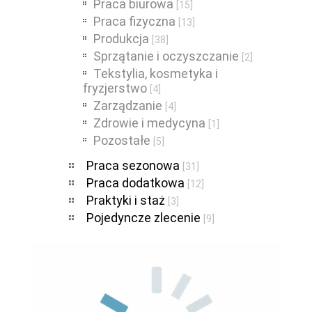
Praca biurowa
[15]
Praca fizyczna
[13]
Produkcja
[38]
Sprzątanie i oczyszczanie
[2]
Tekstylia, kosmetyka i
fryzjerstwo
[4]
Zarządzanie
[4]
Zdrowie i medycyna
[1]
Pozostałe
[5]
Praca sezonowa
[31]
Praca dodatkowa
[12]
Praktyki i staż
[3]
Pojedyncze zlecenie
[9]