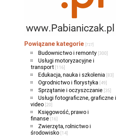
Powiązane kategorie
[727]
Budownictwo i remonty
[300]
Usługi motoryzacyjne i
transport
[116]
Edukacja, nauka i szkolenia
[83]
Ogrodnictwo i florystyka
[49]
Sprzątanie i oczyszczanie
[35]
Usługi fotograficzne, graficzne i
video
[20]
Księgowość, prawo i
finanse
[16]
Zwierzęta, rolnictwo i
środowisko
[14]