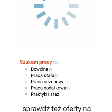
Szukam pracy
[18]
Dowolna
[2]
Praca stała
[9]
Praca sezonowa
[4]
Praca dodatkowa
[3]
Praktyki i staż