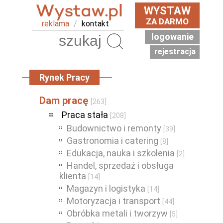
WYSTAW
ZA DARMO
reklama
/
kontakt
logowanie
Szukaj
rejestracja
Rynek Pracy
Dam pracę
[263]
Praca stała
[208]
Budownictwo i remonty
[39]
Gastronomia i catering
[8]
Edukacja, nauka i szkolenia
[2]
Handel, sprzedaż i obsługa
klienta
[14]
Magazyn i logistyka
[14]
Motoryzacja i transport
[44]
Obróbka metali i tworzyw
[5]