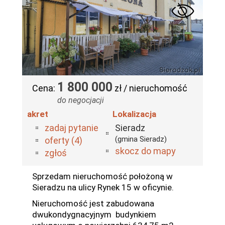
1 800 000
Cena:
zł / nieruchomość
do negocjacji
akret
Lokalizacja
zadaj pytanie
Sieradz
(gmina Sieradz)
oferty (4)
skocz do mapy
zgłoś
Sprzedam nieruchomość położoną w
Sieradzu na ulicy Rynek 15 w oficynie.
Nieruchomość jest zabudowana
dwukondygnacyjnym budynkiem