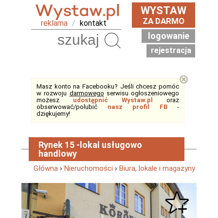
WYSTAW
ZA DARMO
reklama
/
kontakt
logowanie
Szukaj
rejestracja
⊗
Masz konto na Facebooku? Jeśli chcesz pomóc
w rozwoju
darmowego
serwisu ogłoszeniowego
możesz
udostępnić Wystaw.pl
oraz
obserwować/polubić
nasz profil FB
-
dziękujemy!
Rynek 15 -lokal usługowo
handlowy
Główna
›
Nieruchomości
›
Biura, lokale i magazyny