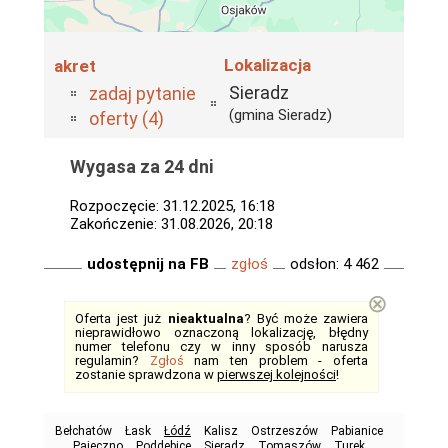
Lokalizacja
akret
Sieradz
zadaj pytanie
(gmina Sieradz)
oferty (4)
Wygasa za 24 dni
Rozpoczęcie: 31.12.2025, 16:18
Zakończenie: 31.08.2026, 20:18
udostępnij na FB
zgłoś
odsłon: 4 462
⊗
Oferta jest już
nieaktualna
? Być może zawiera
nieprawidłowo oznaczoną lokalizację, błędny
numer telefonu czy w inny sposób narusza
regulamin?
Zgłoś
nam ten problem - oferta
zostanie sprawdzona w
pierwszej kolejności
!
Bełchatów
Łask
Łódź
Kalisz
Ostrzeszów
Pabianice
Pajęczno
Poddębice
Sieradz
Tomaszów
Turek