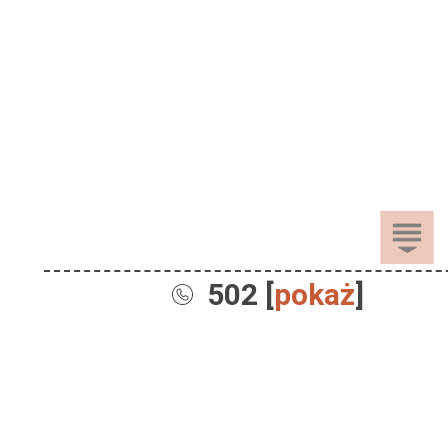
502 [
pokaż
]
Sprzedaż
Dla Dzieci