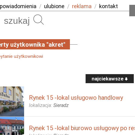
powiadomienia
/
ulubione
/
reklama
/
kontakt
Szukaj
rty użytkownika "akret"
pytanie użytkownikowi
najciekawsze
Rynek 15 -lokal usługowo handlowy
lokalizacja:
Sieradz
Rynek 15 -lokal biurowo usługowy po res