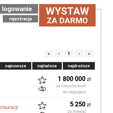
logowanie
WYSTAW
ZA DARMO
rejestracja
«
‹
1
›
»
najnowsze
najtańsze
najdroższe
1 800 000
zł
za nieruchomość
do negocjacji
5 250
zł
tauracji
za miesiąc