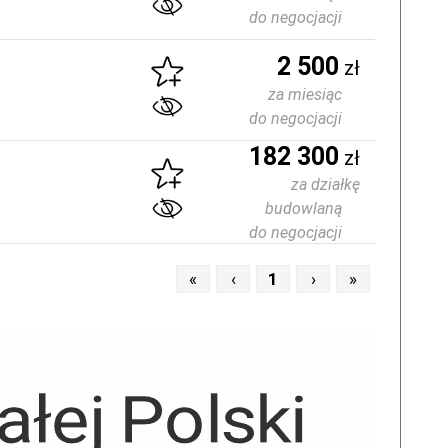
do negocjacji
2 500
zł
za miesiąc
do negocjacji
182 300
zł
za działkę
budowlaną
do negocjacji
«
‹
1
›
»