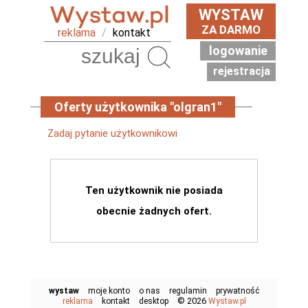
WYSTAW
ZA DARMO
reklama
/
kontakt
logowanie
Szukaj
rejestracja
Oferty użytkownika "olgran1"
Zadaj pytanie użytkownikowi
Ten użytkownik nie posiada
obecnie żadnych ofert.
wystaw
moje konto
o nas
regulamin
prywatność
© 2026
reklama
kontakt
desktop
Wystaw.pl