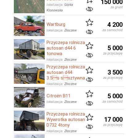
150 000
lokalizacja:
Górka
za grunt
Klonowska
4 200
Wartburg
za samochód
lokalizacja:
Złoczew
Przyczepa rolnicza
5 000
autosan d44 6
tonowa
za przyczepę
lokalizacja:
Złoczew
Przyczepa rolnicza
3 500
autosan d44
3.5s ssztywna
za przyczepę
lokalizacja:
Złoczew
5 000
Citroën B11
za samochód
lokalizacja:
Złoczew
Przyczepa rolnicza
17 000
Wywrotka autosan
D732 4tony
za przyczepę
lokalizacja:
Złoczew