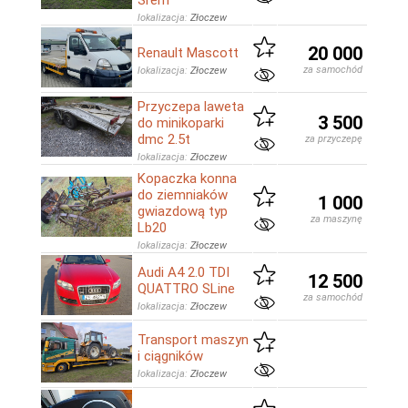
Śrem
lokalizacja:
Złoczew
20 000
Renault Mascott
za samochód
lokalizacja:
Złoczew
Przyczepa laweta
3 500
do minikoparki
dmc 2.5t
za przyczepę
lokalizacja:
Złoczew
Kopaczka konna
do ziemniaków
1 000
gwiazdową typ
za maszynę
Lb20
lokalizacja:
Złoczew
Audi A4 2.0 TDI
12 500
QUATTRO SLine
za samochód
lokalizacja:
Złoczew
Transport maszyn
i ciągników
lokalizacja:
Złoczew