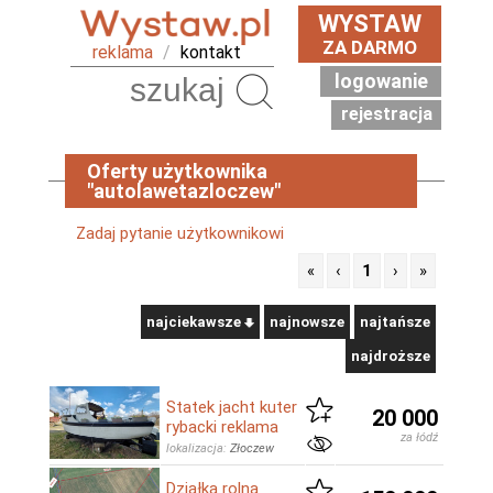
WYSTAW
ZA DARMO
reklama
/
kontakt
logowanie
Szukaj
rejestracja
Oferty użytkownika
"autolawetazloczew"
Zadaj pytanie użytkownikowi
«
‹
1
›
»
najciekawsze
najnowsze
najtańsze
najdroższe
Statek jacht kuter
20 000
rybacki reklama
za łódź
lokalizacja:
Złoczew
Działka rolna