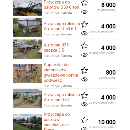
Przyczepa do
8 000
balotów D50 6 ton
za przyczepę
lokalizacja:
Złoczew
Przyczepa rolnicza
4 000
Autosan D 50 6 t
za przyczepę rolniczą
lokalizacja:
Złoczew
Autosan d35
4 000
kaczka 3.5
za przyczepę rolniczą
lokalizacja:
Złoczew
Kopaczka do
ziemniaków
800
gwiazdowa konna
za maszynę
podwiesz
lokalizacja:
Złoczew
Przyczepa rolnicza
4 000
Autosan D50
za przyczepę rolniczą
lokalizacja:
Złoczew
Przyczepa do
balotów
10 000
sianokiszonki
za przyczepę rolniczą