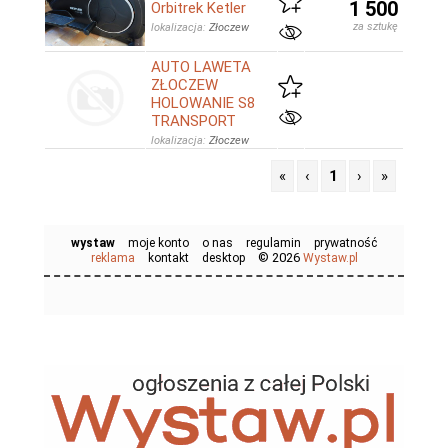
1 500
Orbitrek Ketler
za sztukę
lokalizacja:
Złoczew
AUTO LAWETA
ZŁOCZEW
HOLOWANIE S8
TRANSPORT
lokalizacja:
Złoczew
«
‹
1
›
»
wystaw
moje konto
o nas
regulamin
prywatność
© 2026
reklama
kontakt
desktop
Wystaw.pl