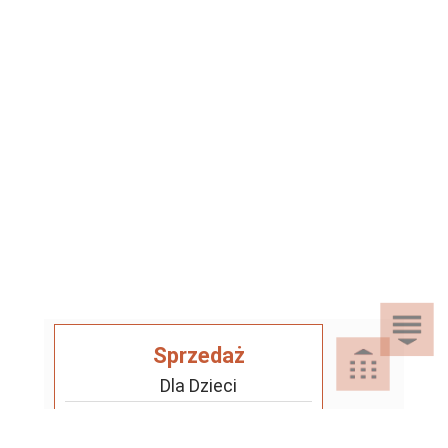
Sprzedaż
Dla Dzieci
Dom i Ogród
Akcesoria ogrodowe
Motoryzacja
Artykuły spożywcze