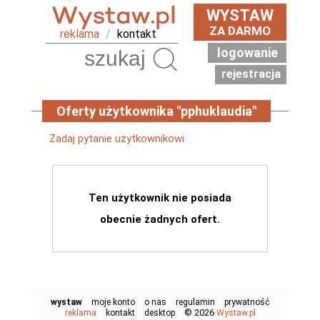
WYSTAW
ZA DARMO
reklama
/
kontakt
logowanie
Szukaj
rejestracja
Oferty użytkownika "pphuklaudia"
Zadaj pytanie użytkownikowi
Ten użytkownik nie posiada
obecnie żadnych ofert.
wystaw
moje konto
o nas
regulamin
prywatność
© 2026
reklama
kontakt
desktop
Wystaw.pl