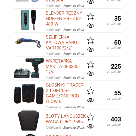
01003041
lokalizacja:
Zduńska Wola
BLENDER RĘCZNY
35
HOFFEN HB-5109
400 W
za sztukę
lokalizacja:
Zduńska Wola
SZLIFIERKA
60
KĄTOWA VARO
VAR10072/21
za sztukę
lokalizacja:
Zduńska Wola
WKRĘTARKA
225
MAKITA DF333D
12V
za sztukę
lokalizacja:
Zduńska Wola
GŁOŚNIKI TRACER
2.1 HI-CUBE
55
GAMEZONE RGB
za sztukę
FLOW B
lokalizacja:
Zduńska Wola
ZŁOTY ŁAŃCUSZEK
403
WAGA 0,96G P585
za sztukę
lokalizacja:
Zduńska Wola