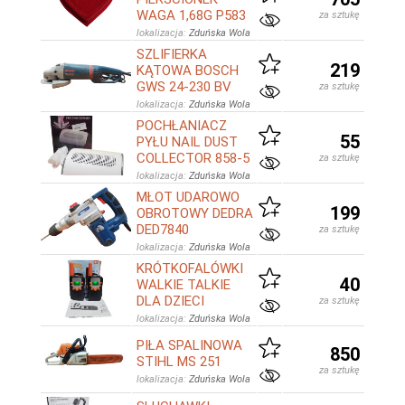
WAGA 1,68G P583
za sztukę
lokalizacja:
Zduńska Wola
SZLIFIERKA
219
KĄTOWA BOSCH
GWS 24-230 BV
za sztukę
lokalizacja:
Zduńska Wola
POCHŁANIACZ
55
PYŁU NAIL DUST
COLLECTOR 858-5
za sztukę
lokalizacja:
Zduńska Wola
MŁOT UDAROWO
199
OBROTOWY DEDRA
DED7840
za sztukę
lokalizacja:
Zduńska Wola
KRÓTKOFALÓWKI
40
WALKIE TALKIE
DLA DZIECI
za sztukę
lokalizacja:
Zduńska Wola
PIŁA SPALINOWA
850
STIHL MS 251
za sztukę
lokalizacja:
Zduńska Wola