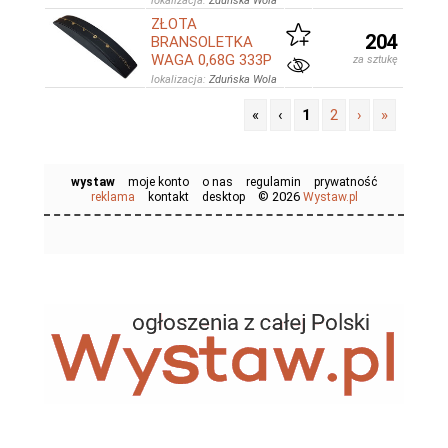
lokalizacja:
Zduńska Wola
ZŁOTA
204
BRANSOLETKA
WAGA 0,68G 333P
za sztukę
lokalizacja:
Zduńska Wola
«
‹
1
2
›
»
wystaw
moje konto
o nas
regulamin
prywatność
© 2026
reklama
kontakt
desktop
Wystaw.pl