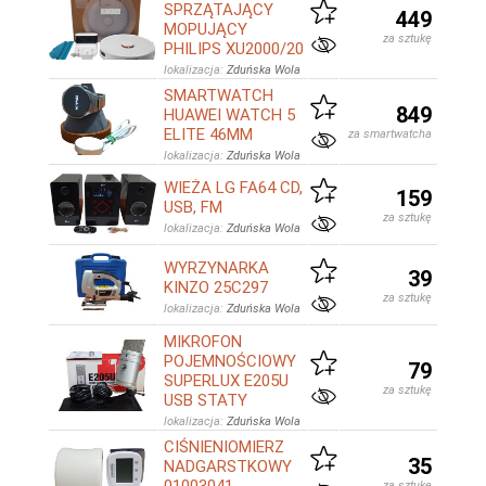
SPRZĄTAJĄCY
449
MOPUJĄCY
za sztukę
PHILIPS XU2000/20
lokalizacja:
Zduńska Wola
SMARTWATCH
849
HUAWEI WATCH 5
ELITE 46MM
za smartwatcha
lokalizacja:
Zduńska Wola
WIEŻA LG FA64 CD,
159
USB, FM
za sztukę
lokalizacja:
Zduńska Wola
WYRZYNARKA
39
KINZO 25C297
za sztukę
lokalizacja:
Zduńska Wola
MIKROFON
POJEMNOŚCIOWY
79
SUPERLUX E205U
za sztukę
USB STATY
lokalizacja:
Zduńska Wola
CIŚNIENIOMIERZ
35
NADGARSTKOWY
za sztukę