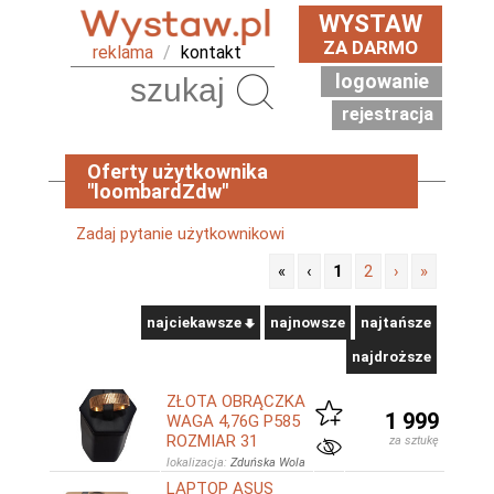
WYSTAW
ZA DARMO
reklama
/
kontakt
logowanie
Szukaj
rejestracja
Oferty użytkownika
"loombardZdw"
Zadaj pytanie użytkownikowi
«
‹
1
2
›
»
najciekawsze
najnowsze
najtańsze
najdroższe
ZŁOTA OBRĄCZKA
1 999
WAGA 4,76G P585
ROZMIAR 31
za sztukę
lokalizacja:
Zduńska Wola
LAPTOP ASUS