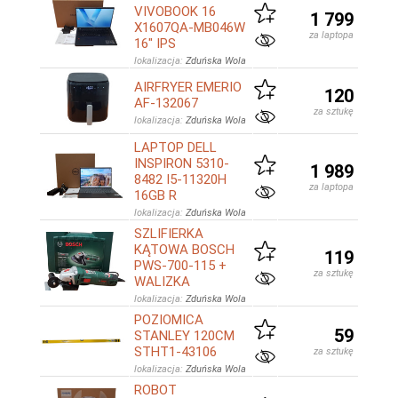
VIVOBOOK 16
1 799
X1607QA-MB046W
za laptopa
16" IPS
lokalizacja:
Zduńska Wola
AIRFRYER EMERIO
120
AF-132067
za sztukę
lokalizacja:
Zduńska Wola
LAPTOP DELL
INSPIRON 5310-
1 989
8482 I5-11320H
za laptopa
16GB R
lokalizacja:
Zduńska Wola
SZLIFIERKA
KĄTOWA BOSCH
119
PWS-700-115 +
za sztukę
WALIZKA
lokalizacja:
Zduńska Wola
POZIOMICA
59
STANLEY 120CM
STHT1-43106
za sztukę
lokalizacja:
Zduńska Wola
ROBOT