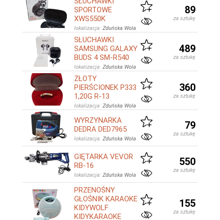
SŁUCHAWKI
89
SPORTOWE
XWS550K
za sztukę
lokalizacja:
Zduńska Wola
SŁUCHAWKI
489
SAMSUNG GALAXY
BUDS 4 SM-R540
za sztukę
lokalizacja:
Zduńska Wola
ZŁOTY
360
PIERŚCIONEK P333
1,20G R-13
za sztukę
lokalizacja:
Zduńska Wola
WYRZYNARKA
79
DEDRA DED7965
za sztukę
lokalizacja:
Zduńska Wola
GIĘTARKA VEVOR
550
RB-16
za sztukę
lokalizacja:
Zduńska Wola
PRZENOŚNY
GŁOŚNIK KARAOKE
155
KIDYWOLF
za sztukę
KIDYKARAOKE