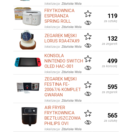
lokalizacja:
Zduńska Wola
FRYTKOWNICA
119
ESPERANZA
SPRING ROLL
za sztukę
lokalizacja:
Zduńska Wola
ZEGAREK MĘSKI
132
LORUS R3A47AX9
za zegarek
lokalizacja:
Zduńska Wola
KONSOLA
499
NINTENDO SWITCH
OLED HAC-001
za konsolę
lokalizacja:
Zduńska Wola
ZEGAREK MĘSKI
FESTINA FE-
595
20067/6 KOMPLET
za zegarek
GWARAN
lokalizacja:
Zduńska Wola
AIR FRYER
FRYTKOWNICA
565
BEZTŁUSZCZOWA
za sztukę
PHILIPS OVI
lokalizacja:
Zduńska Wola