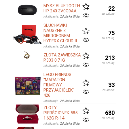
MYSZ BLUETOOTH
22
HP 240 3V0G9AA
za sztukę
lokalizacja:
Zduńska Wola
SŁUCHAWKI
NAUSZNE Z
75
MIKROFONEM
za sztukę
HYPERX CLOUD II
lokalizacja:
Zduńska Wola
ZŁOTA ZAWIESZKA
213
P.333 0,71G
za sztukę
lokalizacja:
Zduńska Wola
LEGO FRIENDS
"MARATON
33
FILMOWY
PRZYJACIÓŁEK"
za klocki
426
lokalizacja:
Zduńska Wola
ZŁOTY
680
PIERŚCIONEK 585
1,62G R-14
za sztukę
lokalizacja:
Zduńska Wola