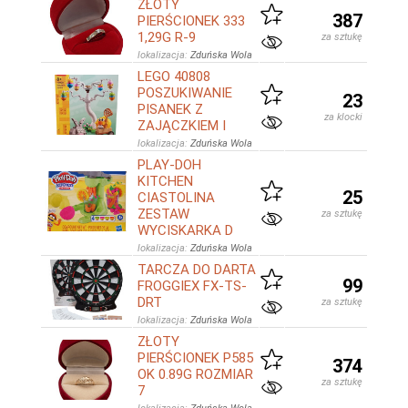
ZŁOTY
387
PIERŚCIONEK 333
1,29G R-9
za sztukę
lokalizacja:
Zduńska Wola
LEGO 40808
POSZUKIWANIE
23
PISANEK Z
za klocki
ZAJĄCZKIEM I
lokalizacja:
Zduńska Wola
PLAY-DOH
KITCHEN
25
CIASTOLINA
ZESTAW
za sztukę
WYCISKARKA D
lokalizacja:
Zduńska Wola
TARCZA DO DARTA
99
FROGGIEX FX-TS-
DRT
za sztukę
lokalizacja:
Zduńska Wola
ZŁOTY
PIERŚCIONEK P585
374
OK 0.89G ROZMIAR
za sztukę
7