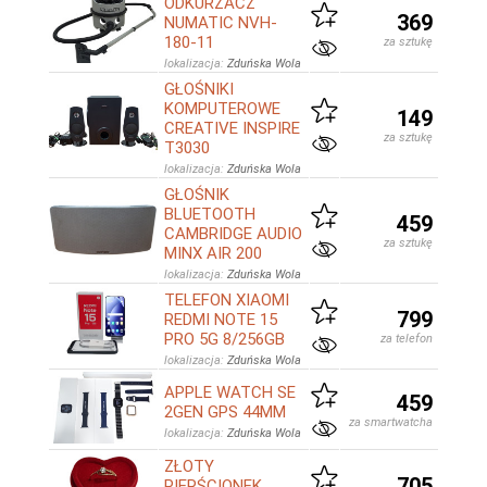
ODKURZACZ
369
NUMATIC NVH-
180-11
za sztukę
lokalizacja:
Zduńska Wola
GŁOŚNIKI
KOMPUTEROWE
149
CREATIVE INSPIRE
za sztukę
T3030
lokalizacja:
Zduńska Wola
GŁOŚNIK
BLUETOOTH
459
CAMBRIDGE AUDIO
za sztukę
MINX AIR 200
lokalizacja:
Zduńska Wola
TELEFON XIAOMI
799
REDMI NOTE 15
PRO 5G 8/256GB
za telefon
lokalizacja:
Zduńska Wola
APPLE WATCH SE
459
2GEN GPS 44MM
za smartwatcha
lokalizacja:
Zduńska Wola
ZŁOTY
705
PIERŚCIONEK