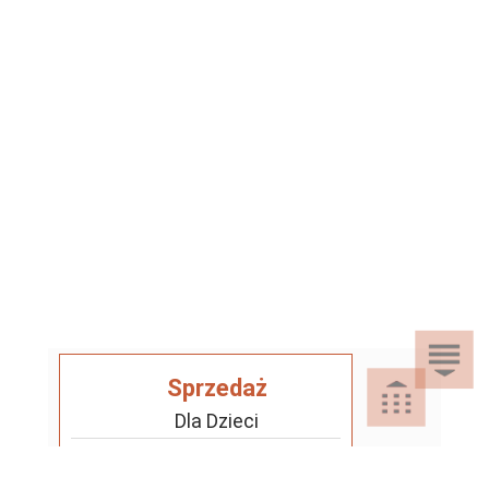
Sprzedaż
Dla Dzieci
Dom i Ogród
Akcesoria ogrodowe
Motoryzacja
Artykuły spożywcze