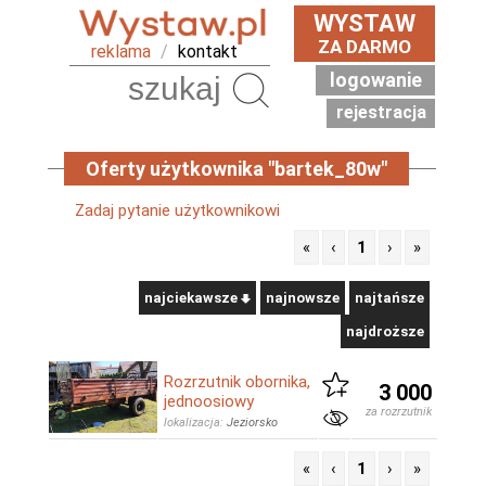
WYSTAW
ZA DARMO
reklama
/
kontakt
logowanie
Szukaj
rejestracja
Oferty użytkownika "bartek_80w"
Zadaj pytanie użytkownikowi
«
‹
1
›
»
najciekawsze
najnowsze
najtańsze
najdroższe
Rozrzutnik obornika,
3 000
jednoosiowy
za rozrzutnik
lokalizacja:
Jeziorsko
«
‹
1
›
»