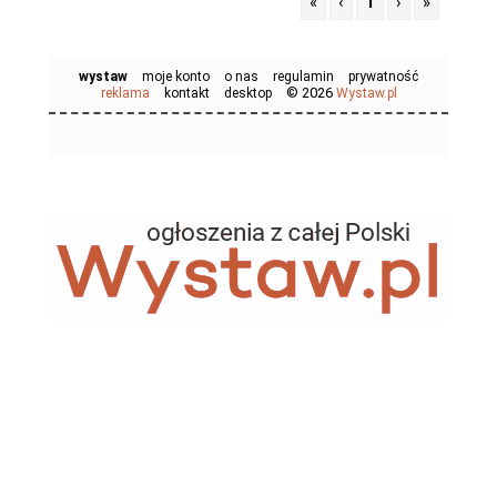
«
‹
1
›
»
wystaw
moje konto
o nas
regulamin
prywatność
© 2026
reklama
kontakt
desktop
Wystaw.pl