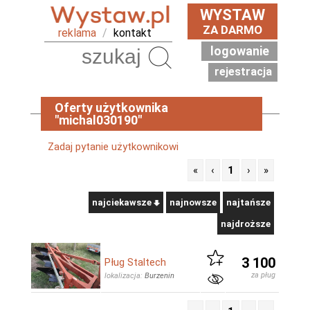
WYSTAW
ZA DARMO
reklama
/
kontakt
logowanie
Szukaj
rejestracja
Oferty użytkownika
"michal030190"
Zadaj pytanie użytkownikowi
«
‹
1
›
»
najciekawsze
najnowsze
najtańsze
najdroższe
3 100
Pług Staltech
za pług
lokalizacja:
Burzenin