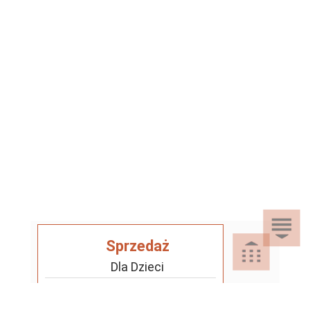
Sprzedaż
Dla Dzieci
Dom i Ogród
Akcesoria ogrodowe
Motoryzacja
Artykuły spożywcze