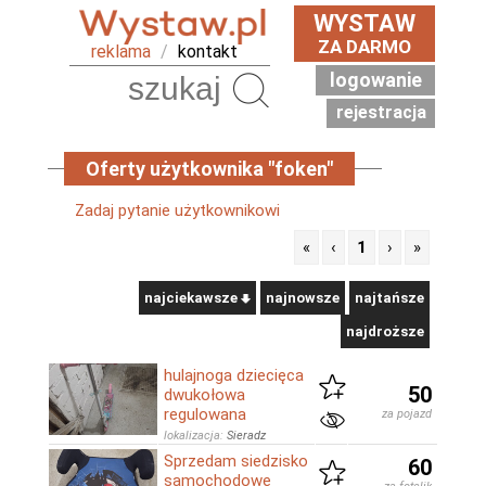
WYSTAW
ZA DARMO
reklama
/
kontakt
logowanie
Szukaj
rejestracja
Oferty użytkownika "foken"
Zadaj pytanie użytkownikowi
«
‹
1
›
»
najciekawsze
najnowsze
najtańsze
najdroższe
hulajnoga dziecięca
50
dwukołowa
regulowana
za pojazd
lokalizacja:
Sieradz
Sprzedam siedzisko
60
samochodowe