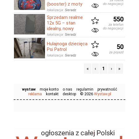
za fotelik
(booster) z moty
do negocjacji
lokalizacja:
Sieradz
Sprzedam realme
550
12x 5G – stan
za telefon
idealny, nowy
do negocjacji
lokalizacja:
Sieradz
Hulajnoga dziecięca
50
Psi Patrol
za pojazd
lokalizacja:
Sieradz
«
‹
1
›
»
wystaw
moje konto
o nas
regulamin
prywatność
© 2026
reklama
kontakt
desktop
Wystaw.pl