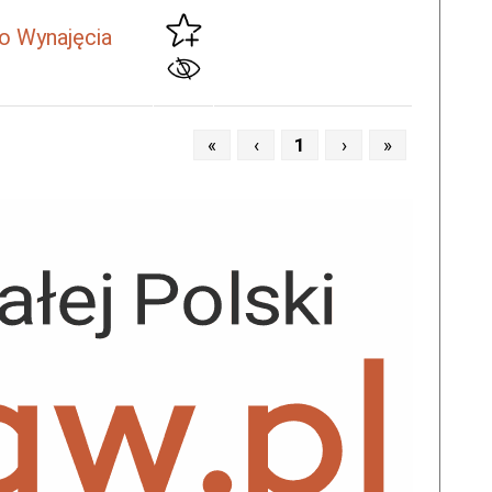
o Wynajęcia
«
‹
1
›
»