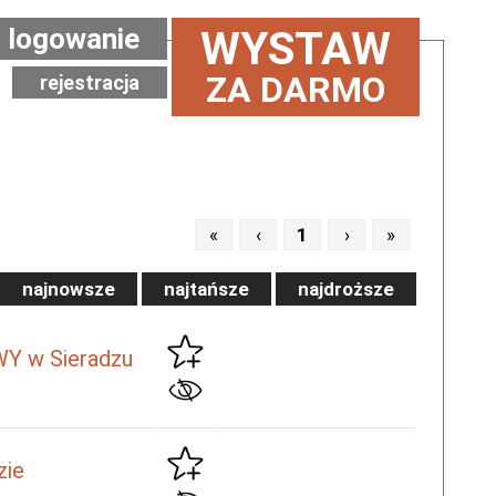
logowanie
WYSTAW
ZA DARMO
rejestracja
«
‹
1
›
»
najnowsze
najtańsze
najdroższe
 w Sieradzu
zie