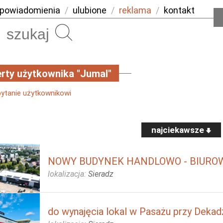
powiadomienia
/
ulubione
/
reklama
/
kontakt
Szukaj
rty użytkownika "Jumal"
pytanie użytkownikowi
najciekawsze
NOWY BUDYNEK HANDLOWO - BIUROWY
lokalizacja:
Sieradz
do wynajęcia lokal w Pasażu przy Dekad