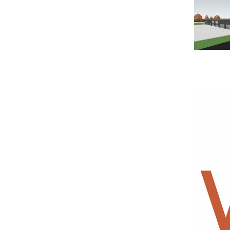
Serwis RTV, AGD, elektronika i inne
Sport, turystyka i rekreacja
Sprzątanie i oczyszczanie
Tekstylia, kosmetyka i fryzjerstwo
Ubezpieczenia
Zdrowie i medycyna
Zwierzęta, rolnictwo i środowisko
Pozostałe