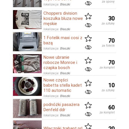
za oponę
lokalizacja:
Błaszki
Choppers division
30
koszulka bluza nowe
męskie
za sztukę
lokalizacja:
Błaszki
1 Fotelik maxi cosi z
70
bazą
za fotelik
lokalizacja:
Błaszki
Nowe ubranie
70
robocze Monroe i
czapka bosch
za komplet
lokalizacja:
Błaszki
Nowe części
10
babetta stella kadet
110 automatic
za sztukę
lokalizacja:
Błaszki
podnóżki pasażera
60
Denfeld ddr
za komplet
lokalizacja:
Błaszki
20
Włączniki trabant prl