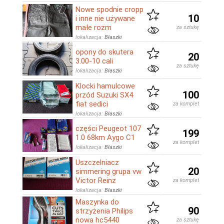
Nowe spodnie cropp
10
i inne nie używane
małe rozm
za sztukę
lokalizacja:
Błaszki
opony do skutera
20
3.00-10 cali
za sztukę
lokalizacja:
Błaszki
Klocki hamulcowe
100
przód Suzuki SX4
fiat sedici
za komplet
lokalizacja:
Błaszki
części Peugeot 107
199
1.0 68km Aygo C1
za komplet
lokalizacja:
Błaszki
Uszczelniacz
20
simmering grupa vw
Victor Reinz
za komplet
lokalizacja:
Błaszki
Maszynka do
90
strzyżenia Philips
nowa hc5440
za sztukę