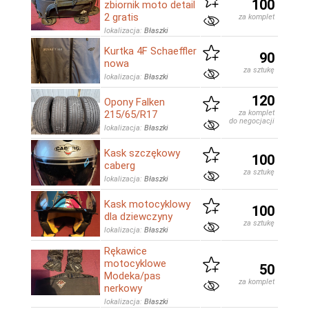
100
zbiornik moto detail
2 gratis
za komplet
lokalizacja:
Błaszki
Kurtka 4F Schaeffler
90
nowa
za sztukę
lokalizacja:
Błaszki
120
Opony Falken
215/65/R17
za komplet
do negocjacji
lokalizacja:
Błaszki
Kask szczękowy
100
caberg
za sztukę
lokalizacja:
Błaszki
Kask motocyklowy
100
dla dziewczyny
za sztukę
lokalizacja:
Błaszki
Rękawice
motocyklowe
50
Modeka/pas
za komplet
nerkowy
lokalizacja:
Błaszki