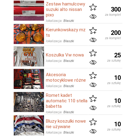
Zestaw hamulcowy
300
suzuki alto nissan
pixo
za komplet
lokalizacja:
Błaszki
Kierunkowskazy mz
200
ts
za komplet
lokalizacja:
Błaszki
25
Koszulka Vw nowa
za sztukę
lokalizacja:
Błaszki
Akcesoria
10
motocyklowe różne
za sztukę
lokalizacja:
Błaszki
Romet kadet
10
automatic 110 stella
babetta
za sztukę
lokalizacja:
Błaszki
Bluzy koszulki nowe
10
nie używane
za sztukę
lokalizacja:
Błaszki