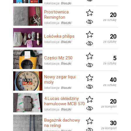
lokalizacja:
Błaszki
Prostownica
20
Remington
za sztukę
lokalizacja:
Błaszki
20
Lokówka philips
za sztukę
lokalizacja:
Błaszki
5
Części Mz 250
za sztukę
lokalizacja:
Błaszki
Nowy zegar liqui
40
moly
za sztukę
lokalizacja:
Błaszki
4 Lucas okładziny
20
hamulcowe MCB 570
za komplet
lokalizacja:
Błaszki
Bagażnik dachowy
30
na relingi
za komplet