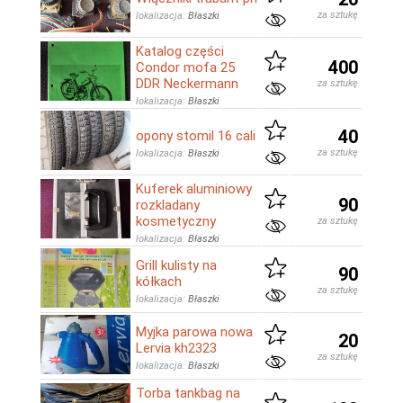
za sztukę
lokalizacja:
Błaszki
Katalog części
400
Condor mofa 25
DDR Neckermann
za sztukę
lokalizacja:
Błaszki
40
opony stomil 16 cali
za sztukę
lokalizacja:
Błaszki
Kuferek aluminiowy
90
rozkladany
kosmetyczny
za sztukę
lokalizacja:
Błaszki
Grill kulisty na
90
kółkach
za sztukę
lokalizacja:
Błaszki
Myjka parowa nowa
20
Lervia kh2323
za sztukę
lokalizacja:
Błaszki
Torba tankbag na