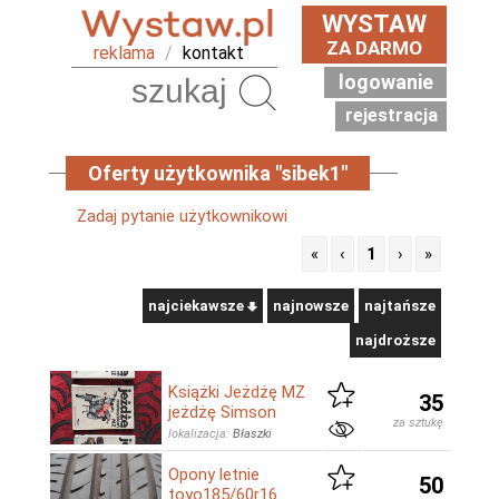
WYSTAW
ZA DARMO
reklama
/
kontakt
logowanie
Szukaj
rejestracja
Oferty użytkownika "sibek1"
Zadaj pytanie użytkownikowi
«
‹
1
›
»
najciekawsze
najnowsze
najtańsze
najdroższe
Książki Jeżdżę MZ
35
jeżdżę Simson
za sztukę
lokalizacja:
Błaszki
Opony letnie
50
toyo185/60r16