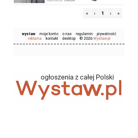
lokalizacja:
Błaszki
«
‹
1
›
»
wystaw
moje konto
o nas
regulamin
prywatność
© 2026
reklama
kontakt
desktop
Wystaw.pl