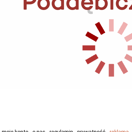
moje konto
o nas
regulamin
prywatność
reklama