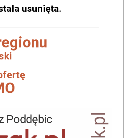
ostała usunięta.
 regionu
ski
ofertę
MO