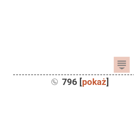
796 [
pokaż
]
Sprzedaż
Dla Dzieci
Dom i Ogród
Akcesoria ogrodowe