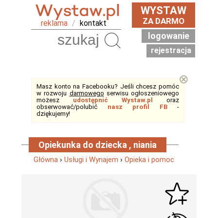
WYSTAW
ZA DARMO
reklama
/
kontakt
logowanie
Szukaj
rejestracja
⊗
Masz konto na Facebooku? Jeśli chcesz pomóc
w rozwoju
darmowego
serwisu ogłoszeniowego
możesz
udostępnić Wystaw.pl
oraz
obserwować/polubić
nasz profil FB
-
dziękujemy!
Opiekunka do dziecka , niania
Główna
›
Usługi i Wynajem
›
Opieka i pomoc