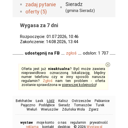
Sieradz
zadaj pytanie
(gmina Sieradz)
oferty (5)
Wygasa za 7 dni
Rozpoczęcie: 01.07.2026, 10:46
Zakończenie: 14.08.2026, 13:44
udostępnij na FB
zgłoś
odsłon: 1 707
⊗
Oferta jest już
nieaktualna
? Być może zawiera
nieprawidłowo oznaczoną lokalizację, błędny
numer telefonu czy w inny sposób narusza
regulamin?
Zgłoś
nam ten problem - oferta
zostanie sprawdzona w
pierwszej kolejności
!
Bełchatów
Łask
Łódź
Kalisz
Ostrzeszów
Pabianice
Pajęczno
Poddębice
Sieradz
Tomaszów
Turek
Wieluń
Wieruszów
Zduńska Wola
Zgierz
wystaw
moje konto
o nas
regulamin
prywatność
© 2026
reklama
kontakt
desktop
Wystaw.pl