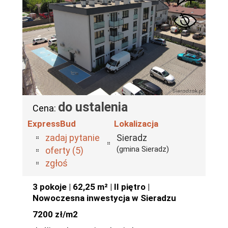
do ustalenia
Cena:
ExpressBud
Lokalizacja
zadaj pytanie
Sieradz
(gmina Sieradz)
oferty (5)
zgłoś
3 pokoje | 62,25 m² | II piętro |
Nowoczesna inwestycja w Sieradzu
7200 zł/m2