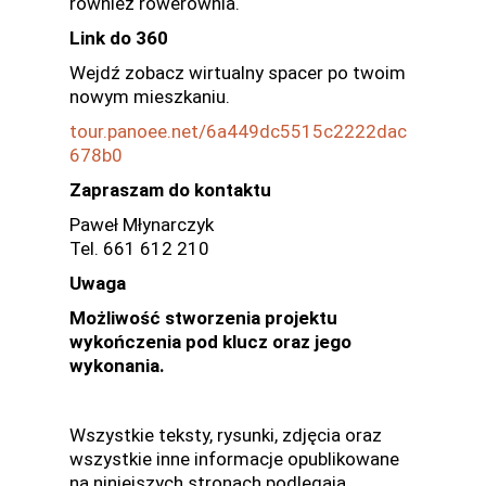
również rowerownia.
Link do 360
Wejdź zobacz wirtualny spacer po twoim
nowym mieszkaniu.
tour.panoee.net/6a449dc5515c2222dac
678b0
Zapraszam do kontaktu
Paweł Młynarczyk
Tel. 661 612 210
Uwaga
Możliwość stworzenia projektu
wykończenia pod klucz oraz jego
wykonania.
Wszystkie teksty, rysunki, zdjęcia oraz
wszystkie inne informacje opublikowane
na niniejszych stronach podlegają