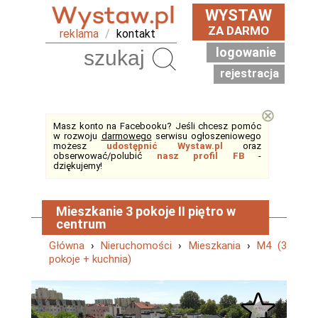
WYSTAW
ZA DARMO
reklama
/
kontakt
logowanie
Szukaj
rejestracja
⊗
Masz konto na Facebooku? Jeśli chcesz pomóc
w rozwoju
darmowego
serwisu ogłoszeniowego
możesz
udostępnić Wystaw.pl
oraz
obserwować/polubić
nasz profil FB
-
dziękujemy!
Mieszkanie 3 pokoje II piętro w
centrum
Główna
›
Nieruchomości
›
Mieszkania
›
M4 (3
pokoje + kuchnia)