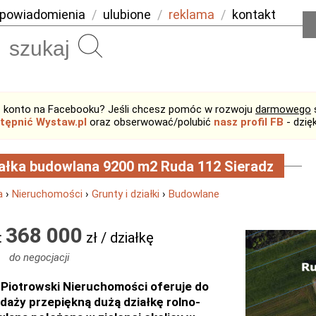
powiadomienia
/
ulubione
/
reklama
/
kontakt
Szukaj
 konto na Facebooku? Jeśli chcesz pomóc w rozwoju
darmowego
tępnić Wystaw.pl
oraz obserwować/polubić
nasz profil FB
- dzię
ałka budowlana 9200 m2 Ruda 112 Sieradz
a
›
Nieruchomości
›
Grunty i działki
›
Budowlane
368 000
:
zł / działkę
do negocjacji
 Piotrowski Nieruchomości oferuje do
daży przepiękną dużą działkę rolno-