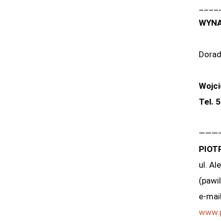
____
WYNA
Dorad
Wojci
Tel.
5
———
PIOT
ul. A
(pawi
e-mai
www.p