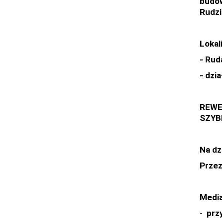
budow
Rudzi
Lokal
- Rud
- dzi
REWE
SZYB
Na dz
Przez
Media
-
prz