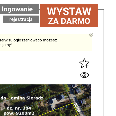
logowanie
WYSTAW
ZA DARMO
rejestracja
⊗
serwisu ogłoszeniowego możesz
kujemy!