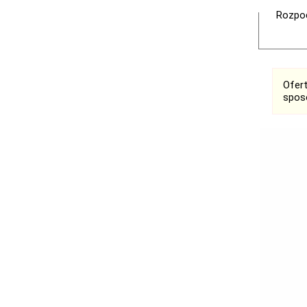
Rozpoc
Ofer
spos
Bełchatów
Łask
Łódź
Kalisz