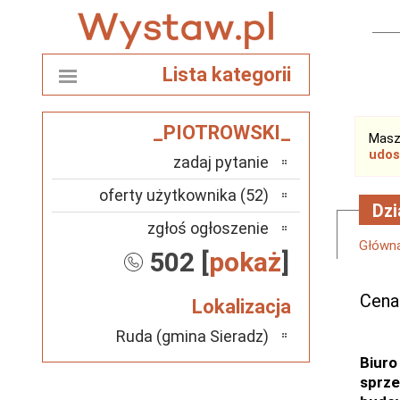
Lista kategorii
_PIOTROWSKI_
Masz
udos
zadaj pytanie
oferty użytkownika (52)
Dzi
zgłoś ogłoszenie
Główn
502 [
pokaż
]
Cena
Lokalizacja
Ruda (gmina Sieradz)
Biuro
sprze