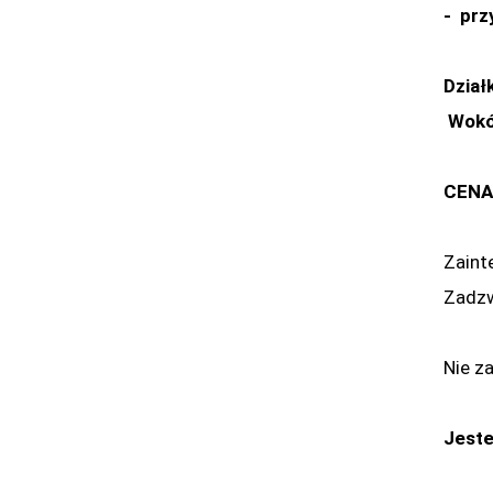
- prz
Dział
Wokół
CENA
Zaint
Zadzw
Nie z
Jeste