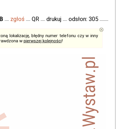
FB
zgłoś
QR
drukuj
odsłon: 305
⊗
ną lokalizację, błędny numer telefonu czy w inny
sprawdzona w
pierwszej kolejności
!