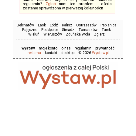
regulamin?
Zgłoś
nam ten problem - oferta
zostanie sprawdzona w
pierwszej kolejności
!
Bełchatów
Łask
Łódź
Kalisz
Ostrzeszów
Pabianice
Pajęczno
Poddębice
Sieradz
Tomaszów
Turek
Wieluń
Wieruszów
Zduńska Wola
Zgierz
wystaw
moje konto
o nas
regulamin
prywatność
© 2026
reklama
kontakt
desktop
Wystaw.pl