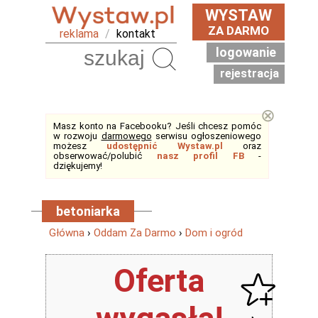
WYSTAW
ZA DARMO
reklama
/
kontakt
logowanie
Szukaj
rejestracja
⊗
Masz konto na Facebooku? Jeśli chcesz pomóc
w rozwoju
darmowego
serwisu ogłoszeniowego
możesz
udostępnić Wystaw.pl
oraz
obserwować/polubić
nasz profil FB
-
dziękujemy!
betoniarka
Główna
›
Oddam Za Darmo
›
Dom i ogród
Oferta