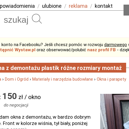
powiadomienia
/
ulubione
/
reklama
/
kontakt
Szukaj
 konto na Facebooku? Jeśli chcesz pomóc w rozwoju
darmowego
tępnić Wystaw.pl
oraz obserwować/polubić
nasz profil FB
- dzię
a z demontażu plastik różne rozmiary montaż
a
›
Dom i Ogród
›
Materiały i narzędzia budowlane
›
Okna i parapety
150
:
zł / okno
do negocjacji
dam okna z demontażu, w bardzo dobrym
. Front w kolorze wiśnia, tył biały, poniżej