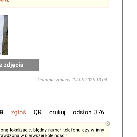
arki
.
e zdjęcia
Ostatnie zmiany: 14.06.2026 13:04
FB
zgłoś
QR
drukuj
odsłon: 376
⊗
ną lokalizację, błędny numer telefonu czy w inny
sprawdzona w
pierwszej kolejności
!