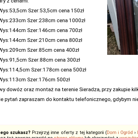
ry z cenami:
Wys:53,5cm Szer:53,5cm cena 150zł
Wys:233cm Szer:238cm cena 1000zł
Wys:144cm Szer:146cm cena 700zł
Wys:144cm Szer:210cm cena 800zł
Wys:209cm Szer:85cm cena 400zł
Wys:91,5cm Szer:88cm cena 300zł
Wys:114,5cm Szer:178cm cena 500zł
Wys:113cm Szer:176cm 500zł
wy dowóz oraz montaż na terenie Sieradza, przy zakupie kil
ie pytań zapraszam do kontaktu telefonicznego, gdybym nie
tego szukasz?
Przejrzyj inne oferty z tej kategorii (
Dom i Ogród
›