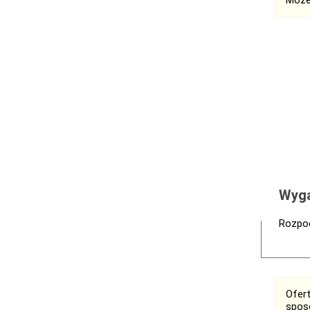
Może
Wyga
Rozpoc
Ofer
spos