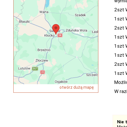
wymia
2szt 
1szt 
2szt 
1szt 
1szt 
1szt 
2szt 
1szt 
Możli
otwórz dużą mapę
W raz
Nie 