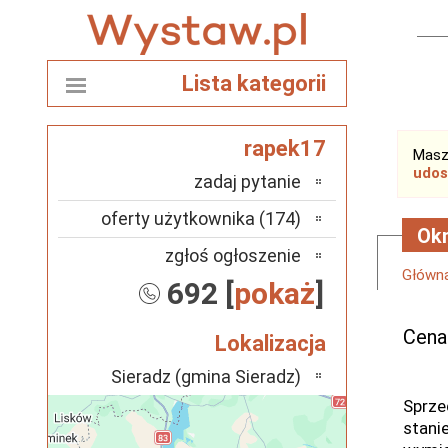
Lista kategorii
rapek17
Masz
udos
zadaj pytanie
oferty użytkownika (174)
Okn
zgłoś ogłoszenie
Główn
692 [
pokaż
]
Cena
Lokalizacja
Sieradz (gmina Sieradz)
Sprze
stanie