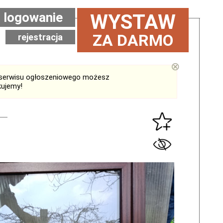
logowanie
WYSTAW
ZA DARMO
rejestracja
⊗
serwisu ogłoszeniowego możesz
kujemy!