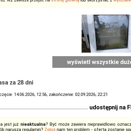
sz też zawsze przejść na
stronę główną
lub skorzystać z
wyszukiw
wyświetl wszystkie duż
sa za 28 dni
zęcie: 14.06.2026, 12:56, zakończenie: 02.09.2026, 22:21
udostępnij na 
ta jest już
nieaktualna
? Być może zawiera nieprawidłowo oznaczo
ób narusza regulamin?
Zgłoś
nam ten problem - oferta zostanie 