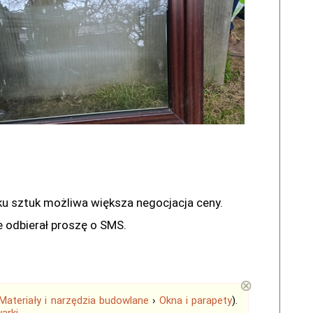
ku sztuk możliwa większa negocjacja ceny.
 odbierał proszę o SMS.
⊗
Materiały i narzędzia budowlane
›
Okna i parapety
).