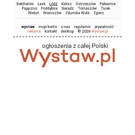
Bełchatów
Łask
Łódź
Kalisz
Ostrzeszów
Pabianice
Pajęczno
Poddębice
Sieradz
Tomaszów
Turek
Wieluń
Wieruszów
Zduńska Wola
Zgierz
wystaw
moje konto
o nas
regulamin
prywatność
© 2026
reklama
kontakt
desktop
Wystaw.pl