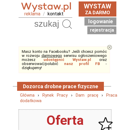
WYSTAW
ZA DARMO
reklama
/
kontakt
logowanie
Szukaj
rejestracja
⊗
Masz konto na Facebooku? Jeśli chcesz pomóc
w rozwoju
darmowego
serwisu ogłoszeniowego
możesz
udostępnić Wystaw.pl
oraz
obserwować/polubić
nasz profil FB
-
dziękujemy!
Dozorca drobne prace fizyczne
Główna
›
Rynek Pracy
›
Dam pracę
›
Praca
dodatkowa
Oferta