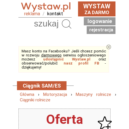
WYSTAW
ZA DARMO
reklama
/
kontakt
logowanie
Szukaj
rejestracja
⊗
Masz konto na Facebooku? Jeśli chcesz pomóc
w rozwoju
darmowego
serwisu ogłoszeniowego
możesz
udostępnić Wystaw.pl
oraz
obserwować/polubić
nasz profil FB
-
dziękujemy!
Ciągnik SAM/ES
Główna
›
Motoryzacja
›
Maszyny rolnicze
›
Ciągniki rolnicze
Oferta