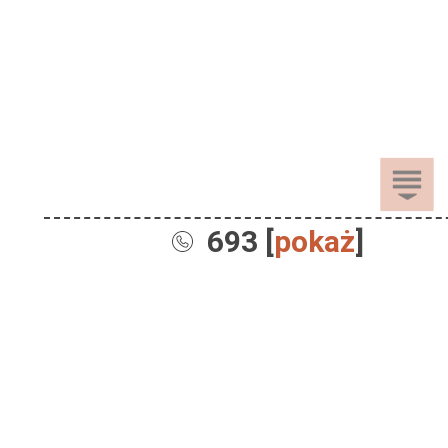
693 [
pokaż
]
Sprzedaż
Dla Dzieci
Dom i Ogród
Akcesoria ogrodowe
Motoryzacja
Artykuły spożywcze