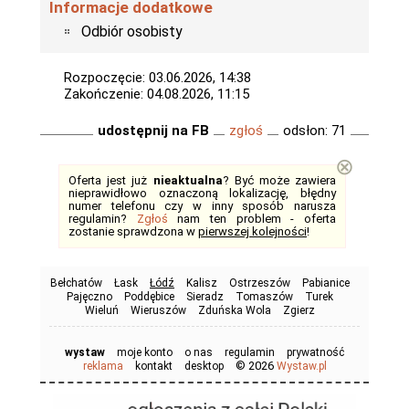
Informacje dodatkowe
Odbiór osobisty
Rozpoczęcie: 03.06.2026, 14:38
Zakończenie: 04.08.2026, 11:15
udostępnij na FB
zgłoś
odsłon: 71
⊗
Oferta jest już
nieaktualna
? Być może zawiera
nieprawidłowo oznaczoną lokalizację, błędny
numer telefonu czy w inny sposób narusza
regulamin?
Zgłoś
nam ten problem - oferta
zostanie sprawdzona w
pierwszej kolejności
!
Bełchatów
Łask
Łódź
Kalisz
Ostrzeszów
Pabianice
Pajęczno
Poddębice
Sieradz
Tomaszów
Turek
Wieluń
Wieruszów
Zduńska Wola
Zgierz
wystaw
moje konto
o nas
regulamin
prywatność
© 2026
reklama
kontakt
desktop
Wystaw.pl