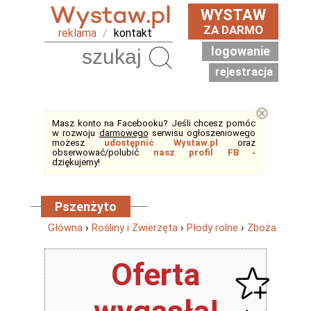
WYSTAW
ZA DARMO
reklama
/
kontakt
logowanie
Szukaj
rejestracja
⊗
Masz konto na Facebooku? Jeśli chcesz pomóc
w rozwoju
darmowego
serwisu ogłoszeniowego
możesz
udostępnić Wystaw.pl
oraz
obserwować/polubić
nasz profil FB
-
dziękujemy!
Pszenżyto
Główna
›
Rośliny i Zwierzęta
›
Płody rolne
›
Zboża
Oferta