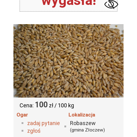
wygasła!
100
Cena:
zł / 100 kg
Ogar
Lokalizacja
zadaj pytanie
Robaszew
(gmina Złoczew)
zgłoś