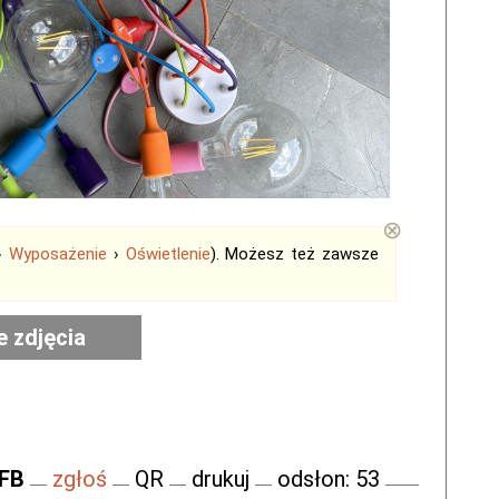
⊗
›
Wyposażenie
›
Oświetlenie
). Możesz też zawsze
e zdjęcia
 FB
zgłoś
QR
drukuj
odsłon: 53