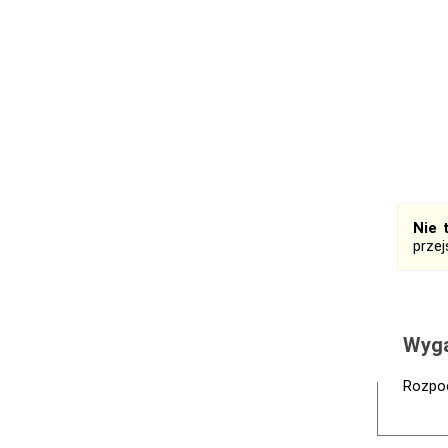
Nie 
prze
Wyga
Rozpoc