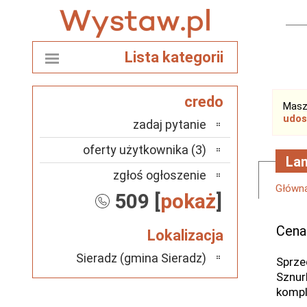
Lista kategorii
credo
Masz
udos
zadaj pytanie
oferty użytkownika (3)
La
zgłoś ogłoszenie
Główn
509 [
pokaż
]
Cena
Lokalizacja
Sieradz (gmina Sieradz)
Sprze
Sznur
kompl