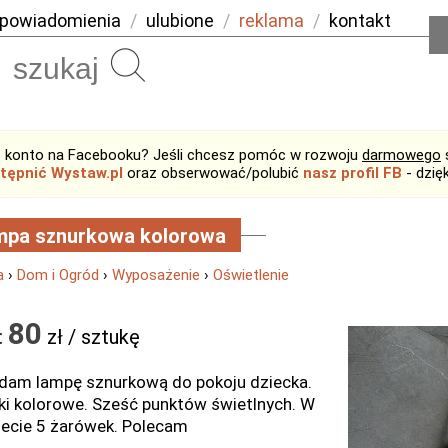
powiadomienia
/
ulubione
/
reklama
/
kontakt
Szukaj
 konto na Facebooku? Jeśli chcesz pomóc w rozwoju
darmowego
tępnić Wystaw.pl
oraz obserwować/polubić
nasz profil FB
- dzię
mpa sznurkowa kolorowa
a
›
Dom i Ogród
›
Wyposażenie
›
Oświetlenie
80
:
zł / sztukę
dam lampę sznurkową do pokoju dziecka.
ki kolorowe. Sześć punktów świetlnych. W
ecie 5 żarówek. Polecam