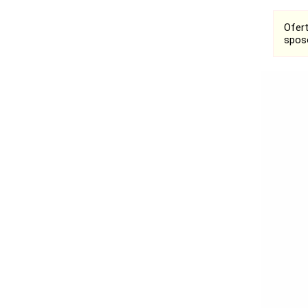
Ofer
spos
Bełchatów
Łask
Łódź
Kalisz
Ostrzeszów
Pabianice
Pajęczno