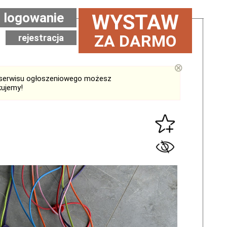
logowanie
WYSTAW
ZA DARMO
rejestracja
⊗
serwisu ogłoszeniowego możesz
kujemy!