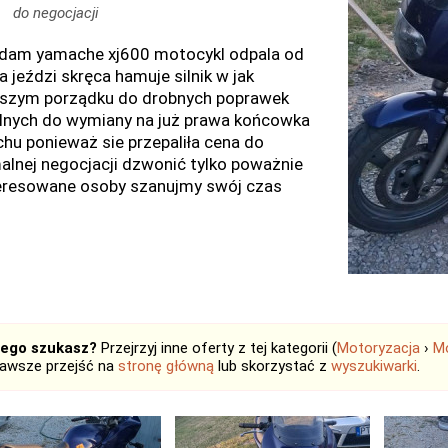
do negocjacji
dam yamache xj600 motocykl odpala od
a jeździ skręca hamuje silnik w jak
pszym porządku do drobnych poprawek
lnych do wymiany na już prawa końcowka
hu ponieważ sie przepaliła cena do
alnej negocjacji dzwonić tylko poważnie
eresowane osoby szanujmy swój czas
tego szukasz?
Przejrzyj inne oferty z tej kategorii (
Motoryzacja
›
Mo
zawsze przejść na
stronę główną
lub skorzystać z
wyszukiwarki
.