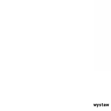
Bełchatów
Łask
Łódź
Kalisz
Ostrzeszów
Pabianice
Pajęczno
Poddębice
Sieradz
Tomaszów
Turek
Wieluń
Wieruszów
Zduńska Wola
Zgierz
wystaw