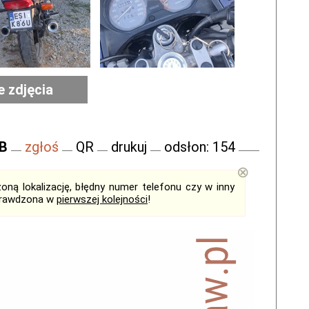
e zdjęcia
FB
zgłoś
QR
drukuj
odsłon: 154
⊗
ną lokalizację, błędny numer telefonu czy w inny
sprawdzona w
pierwszej kolejności
!