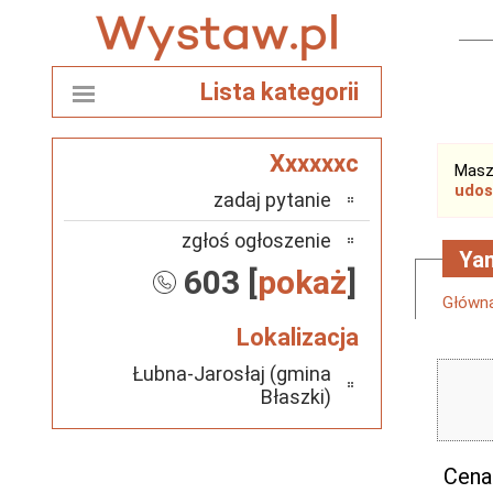
Lista kategorii
Xxxxxxc
Masz
udos
zadaj pytanie
zgłoś ogłoszenie
Ya
603 [
pokaż
]
Główn
Lokalizacja
Łubna-Jarosłaj (gmina
Błaszki)
Cena