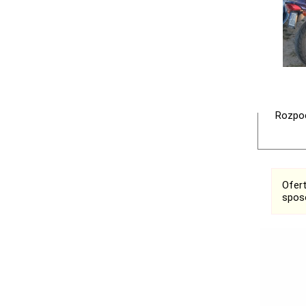
Rozpoc
Ofer
spos