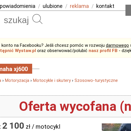
powiadomienia
/
ulubione
/
reklama
/
kontakt
Szukaj
 konto na Facebooku? Jeśli chcesz pomóc w rozwoju
darmowego
tępnić Wystaw.pl
oraz obserwować/polubić
nasz profil FB
- dzię
maha xj600
a
›
Motoryzacja
›
Motocykle i skutery
›
Szosowo-turystyczne
Oferta wycofana (n
2 100
:
zł / motocykl