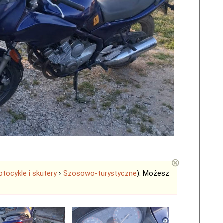
⊗
tocykle i skutery
›
Szosowo-turystyczne
). Możesz