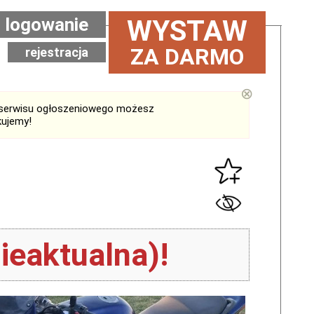
logowanie
WYSTAW
ZA DARMO
rejestracja
⊗
serwisu ogłoszeniowego możesz
kujemy!
ieaktualna)!