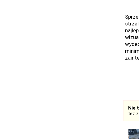
Sprze
strzal
najle
wizua
wydec
minim
zaint
Nie 
też 