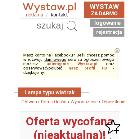
WYSTAW
ZA DARMO
reklama
/
kontakt
logowanie
Szukaj
rejestracja
⊗
Masz konto na Facebooku? Jeśli chcesz pomóc
w rozwoju
darmowego
serwisu ogłoszeniowego
możesz
udostępnić Wystaw.pl
oraz
obserwować/polubić
nasz profil FB
-
dziękujemy!
Lampa typu wiatrak
Główna
›
Dom i Ogród
›
Wyposażenie
›
Oświetlenie
Oferta wycofana
(nieaktualna)!