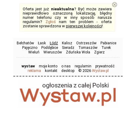
⊗
Oferta jest już
nieaktualna
? Być może zawiera
nieprawidłowo oznaczoną lokalizację, błędny
numer telefonu czy w inny sposób narusza
regulamin?
Zgłoś
nam ten problem - oferta
zostanie sprawdzona w
pierwszej kolejności
!
Bełchatów
Łask
Łódź
Kalisz
Ostrzeszów
Pabianice
Pajęczno
Poddębice
Sieradz
Tomaszów
Turek
Wieluń
Wieruszów
Zduńska Wola
Zgierz
wystaw
moje konto
o nas
regulamin
prywatność
© 2026
reklama
kontakt
desktop
Wystaw.pl