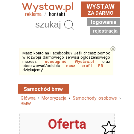
WYSTAW
ZA DARMO
reklama
/
kontakt
logowanie
Szukaj
rejestracja
⊗
Masz konto na Facebooku? Jeśli chcesz pomóc
w rozwoju
darmowego
serwisu ogłoszeniowego
możesz
udostępnić Wystaw.pl
oraz
obserwować/polubić
nasz profil FB
-
dziękujemy!
Samochód bmw
Główna
›
Motoryzacja
›
Samochody osobowe
›
BMW
Oferta