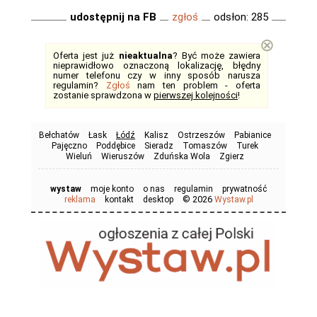
udostępnij na FB
zgłoś
odsłon: 285
⊗
Oferta jest już
nieaktualna
? Być może zawiera
nieprawidłowo oznaczoną lokalizację, błędny
numer telefonu czy w inny sposób narusza
regulamin?
Zgłoś
nam ten problem - oferta
zostanie sprawdzona w
pierwszej kolejności
!
Bełchatów
Łask
Łódź
Kalisz
Ostrzeszów
Pabianice
Pajęczno
Poddębice
Sieradz
Tomaszów
Turek
Wieluń
Wieruszów
Zduńska Wola
Zgierz
wystaw
moje konto
o nas
regulamin
prywatność
© 2026
reklama
kontakt
desktop
Wystaw.pl