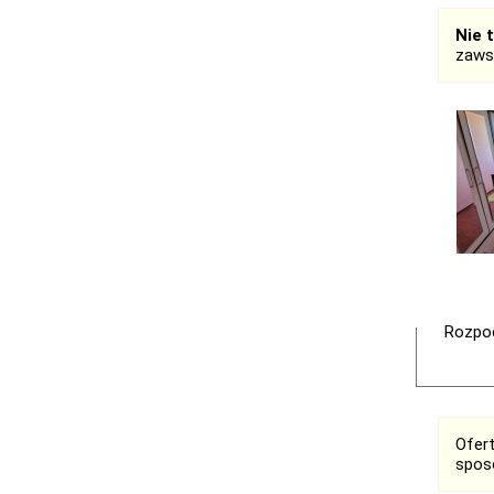
Nie 
zaws
Rozpoc
Ofer
spos