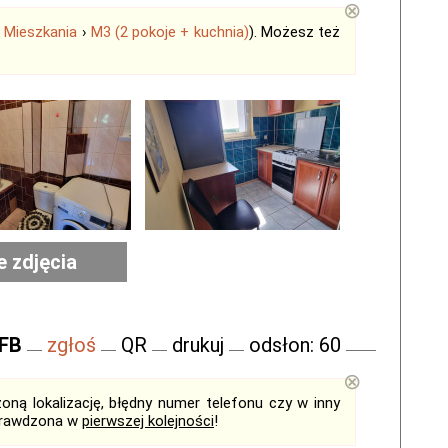
⊗
›
Mieszkania
›
M3 (2 pokoje + kuchnia)
). Możesz też
e zdjęcia
 FB
zgłoś
QR
drukuj
odsłon: 60
⊗
ną lokalizację, błędny numer telefonu czy w inny
sprawdzona w
pierwszej kolejności
!