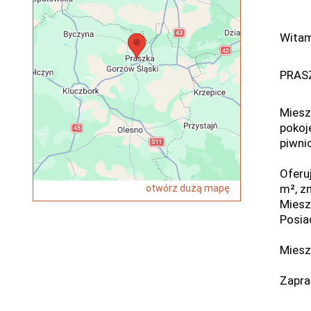
Wita
PRAS
Miesz
pokoje
piwni
Oferu
m², zn
otwórz dużą mapę
Miesz
Posiad
Miesz
Zapra