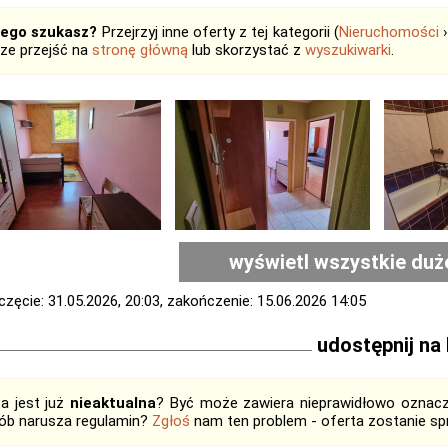
tego szukasz?
Przejrzyj inne oferty z tej kategorii (
Nieruchomości
ze przejść na
stronę główną
lub skorzystać z
wyszukiwarki
.
wyświetl wszystkie duż
zęcie: 31.05.2026, 20:03, zakończenie: 15.06.2026 14:05
udostępnij na
ta jest już
nieaktualna
? Być może zawiera nieprawidłowo oznaczo
ób narusza regulamin?
Zgłoś
nam ten problem - oferta zostanie 