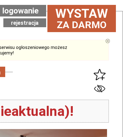
logowanie
WYSTAW
ZA DARMO
rejestracja
⊗
serwisu ogłoszeniowego możesz
kujemy!
a
ieaktualna)!