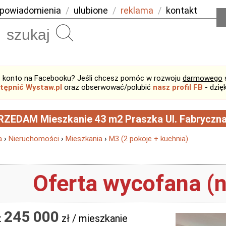
powiadomienia
/
ulubione
/
reklama
/
kontakt
Szukaj
 konto na Facebooku? Jeśli chcesz pomóc w rozwoju
darmowego
tępnić Wystaw.pl
oraz obserwować/polubić
nasz profil FB
- dzię
ZEDAM Mieszkanie 43 m2 Praszka Ul. Fabryczn
a
›
Nieruchomości
›
Mieszkania
›
M3 (2 pokoje + kuchnia)
Oferta wycofana (n
245 000
:
zł / mieszkanie