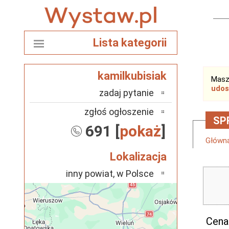
Lista kategorii
kamilkubisiak
Masz
udos
zadaj pytanie
zgłoś ogłoszenie
SPR
691 [
pokaż
]
Główn
Lokalizacja
inny powiat, w Polsce
Cena