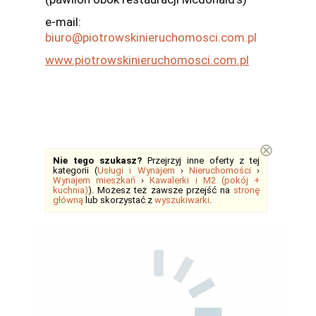
e-mail:
biuro@piotrowskinieruchomosci.com.pl
www.piotrowskinieruchomosci.com.pl
⊗
Nie tego szukasz?
Przejrzyj inne oferty z tej
kategorii (
Usługi i Wynajem
›
Nieruchomości
›
Wynajem mieszkań
›
Kawalerki i M2 (pokój +
kuchnia)
). Możesz też zawsze przejść na
stronę
główną
lub skorzystać z
wyszukiwarki
.