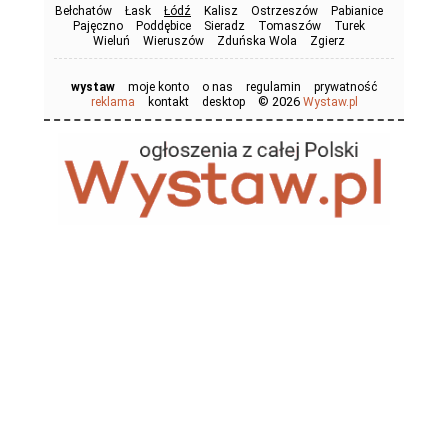
Bełchatów
Łask
Łódź
Kalisz
Ostrzeszów
Pabianice
Pajęczno
Poddębice
Sieradz
Tomaszów
Turek
Wieluń
Wieruszów
Zduńska Wola
Zgierz
wystaw
moje konto
o nas
regulamin
prywatność
© 2026
reklama
kontakt
desktop
Wystaw.pl