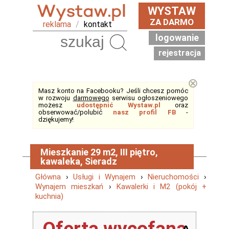
WYSTAW
ZA DARMO
reklama
/
kontakt
logowanie
Szukaj
rejestracja
⊗
Masz konto na Facebooku? Jeśli chcesz pomóc
w rozwoju
darmowego
serwisu ogłoszeniowego
możesz
udostępnić Wystaw.pl
oraz
obserwować/polubić
nasz profil FB
-
dziękujemy!
Mieszkanie 29 m2, III piętro,
kawaleka, Sieradz
Główna
›
Usługi i Wynajem
›
Nieruchomości
›
Wynajem mieszkań
›
Kawalerki i M2 (pokój +
kuchnia)
Oferta wycofana