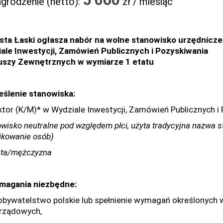
grodzenie (netto):
zł / miesiąc
sta Łaski ogłasza nabór na wolne stanowisko urzędnicze
ale Inwestycji, Zamówień Publicznych i Pozyskiwania
szy Zewnętrznych w wymiarze 1 etatu
reślenie stanowiska:
ktor (K/M)* w Wydziale Inwestycji, Zamówień Publicznych 
owisko neutralne pod względem płci, użyta tradycyjna nazwa 
fikowanie osób)
eta/mężczyzna
ymagania niezbędne:
ywatelstwo polskie lub spełnienie wymagań określonych w a
rządowych,