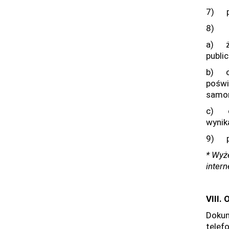
7) po
8) po
a) że
publi
b) o 
poświ
samo
c) o 
wynika
9) po
* Wyż
inter
VIII.
Dokum
telef