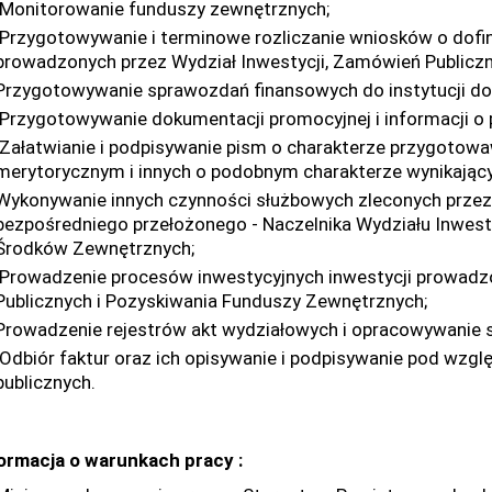
Monitorowanie funduszy zewnętrznych;
Przygotowywanie i terminowe rozliczanie wniosków o dofi
prowadzonych przez Wydział Inwestycji, Zamówień Publicz
Przygotowywanie sprawozdań finansowych do instytucji dot
Przygotowywanie dokumentacji promocyjnej i informacji o
Załatwianie i podpisywanie pism o charakterze przygotowa
merytorycznym i innych o podobnym charakterze wynikając
Wykonywanie innych czynności służbowych zleconych przez 
bezpośredniego przełożonego - Naczelnika Wydziału Inwest
Środków Zewnętrznych;
Prowadzenie procesów inwestycyjnych inwestycji prowadzo
Publicznych i Pozyskiwania Funduszy Zewnętrznych;
Prowadzenie rejestrów akt wydziałowych i opracowywanie 
Odbiór faktur oraz ich opisywanie i podpisywanie pod wz
publicznych.
formacja o warunkach pracy :