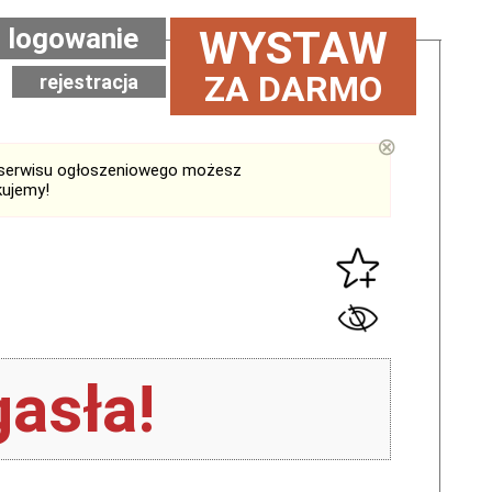
logowanie
WYSTAW
ZA DARMO
rejestracja
⊗
serwisu ogłoszeniowego możesz
kujemy!
asła!