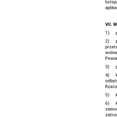
listo
aplik
VII.
W
1) po
2) po
przet
wolne
Powia
3) po
4) ks
odbyt
Rzeczy
5) ks
6) ks
zawod
zatrud