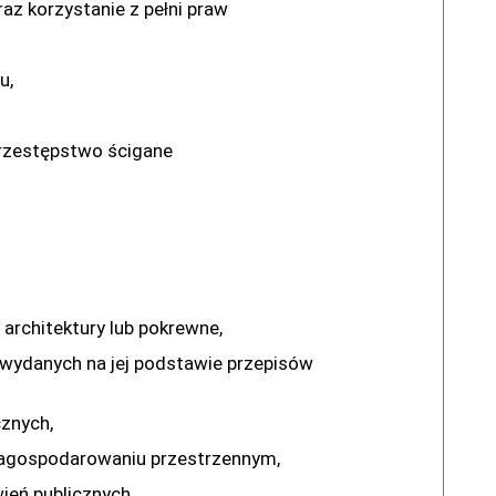
z korzystanie z pełni praw
u,
rzestępstwo ścigane
rchitektury lub pokrewne,
 wydanych na jej podstawie przepisów
znych,
zagospodarowaniu przestrzennym,
eń publicznych,