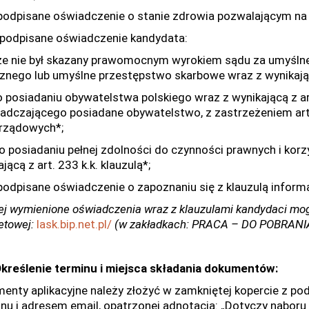
dpisane oświadczenie o stanie zdrowia pozwalającym na z
dpisane oświadczenie kandydata:
 nie był skazany prawomocnym wyrokiem sądu za umyślne
cznego lub umyślne przestępstwo skarbowe wraz z wynikającą 
posiadaniu obywatelstwa polskiego wraz z wynikającą z art
adczającego posiadane obywatelstwo, z zastrzeżeniem art.
rządowych*;
posiadaniu pełnej zdolności do czynności prawnych i korzy
jącą z art. 233 k.k. klauzulą*;
dpisane oświadczenie o zapoznaniu się z klauzulą inform
ej wymienione oświadczenia wraz z klauzulami kandydaci mog
netowej:
lask.bip.net.pl/
(w zakładkach: PRACA – DO POBRANI
 Określenie terminu i miejsca składania dokumentów:
enty aplikacyjne należy złożyć w zamkniętej kopercie z 
onu i adresem email, opatrzonej adnotacją: „Dotyczy nabor