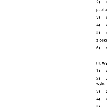
2) uk
publi
3) st
4) wy
5) ni
z osk
6) ni
III. 
1) wy
2) zn
wykon
3) zn
4) zn
5) zn