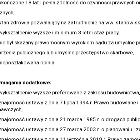
ończone 18 lat i pełna zdolność do czynności prawnych ora
cznych,
an zdrowia pozwalający na zatrudnienie na ww. stanowisk
kształcenie wyższe i minimum 3 letni staż pracy,
e był skazany prawomocnym wyrokiem sądu za umyślne p
arżenia publicznego lub umyślne przestępstwo skarbowe,
eposzlakowana opinia.
Wymagania dodatkowe:
kształcenie wyższe preferowane z zakresu budownictwa, a
ajomość ustawy z dnia 7 lipca 1994 r. Prawo budowlane i
awczych,
ajomość ustawy z dnia 21 marca 1985 r. o drogach public
ajomość ustawy z dnia 27 marca 2003 r. o planowaniu i 
ajomość ustawy z dnia 11 września 2019 r. Prawo zamówi