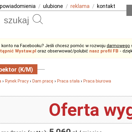
powiadomienia
/
ulubione
/
reklama
/
kontakt
Szukaj
 konto na Facebooku? Jeśli chcesz pomóc w rozwoju
darmowego
tępnić Wystaw.pl
oraz obserwować/polubić
nasz profil FB
- dzię
pektor (K/M)
a
›
Rynek Pracy
›
Dam pracę
›
Praca stała
›
Praca biurowa
Oferta wyg
5 060