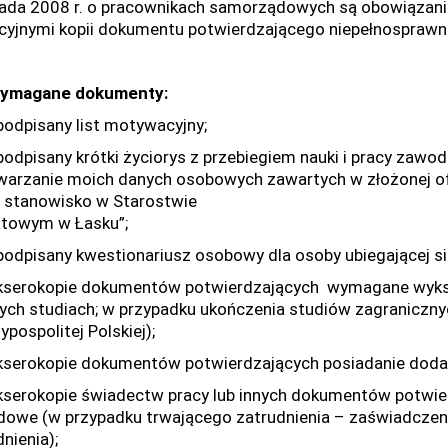
pada 2008 r. o pracownikach samorządowych są obowiązani
acyjnymi kopii dokumentu potwierdzającego niepełnosprawn
ymagane dokumenty:
dpisany list motywacyjny;
dpisany krótki życiorys z przebiegiem nauki i pracy zawo
warzanie moich danych osobowych zawartych w złożonej ofe
 stanowisko w Starostwie
towym w Łasku”;
dpisany kwestionariusz osobowy dla osoby ubiegającej się
erokopie dokumentów potwierdzających wymagane wykszt
ych studiach; w przypadku ukończenia studiów zagraniczny
pospolitej Polskiej);
erokopie dokumentów potwierdzających posiadanie dodatk
erokopie świadectw pracy lub innych dokumentów potwier
owe (w przypadku trwającego zatrudnienia – zaświadczenie
nienia);