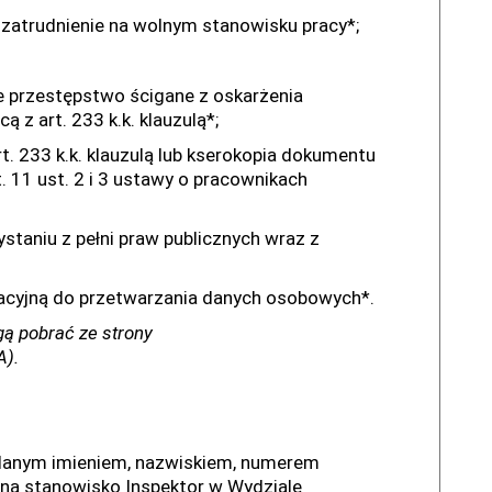
atrudnienie na wolnym stanowisku pracy*;
 przestępstwo ścigane z oskarżenia
z art. 233 k.k. klauzulą*;
. 233 k.k. klauzulą lub kserokopia dokumentu
 11 ust. 2 i 3 ustawy o pracownikach
staniu z pełni praw publicznych wraz z
acyjną do przetwarzania danych osobowych*.
ą pobrać ze strony
A).
podanym imieniem, nazwiskiem, numerem
u na stanowisko Inspektor w Wydziale