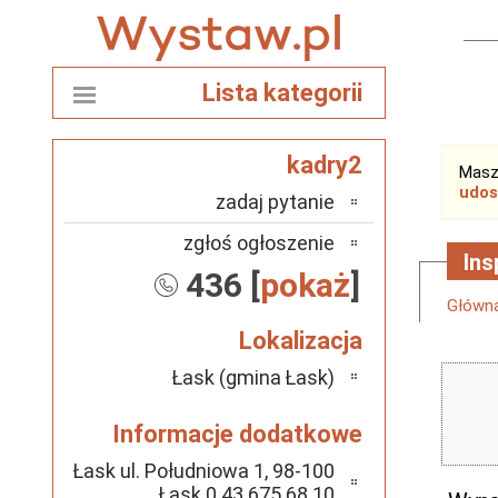
Lista kategorii
kadry2
Masz
udos
zadaj pytanie
zgłoś ogłoszenie
Ins
436 [
pokaż
]
Główn
Lokalizacja
Łask (gmina Łask)
Informacje dodatkowe
Łask ul. Południowa 1, 98-100
Łask 0 43 675 68 10