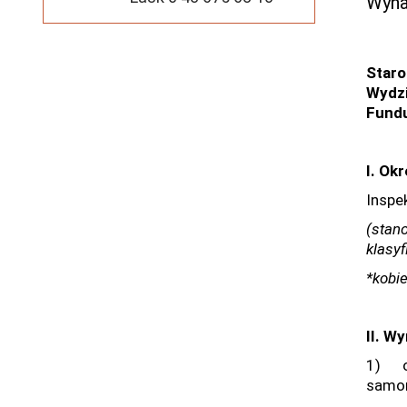
Wyna
Staro
Wydzi
Fundu
I. Ok
Inspe
(stan
klasy
*kobi
II. W
1) ob
samo