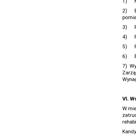
1) Mi
2) Bu
pomie
3) Pe
4) Pr
5) Pr
6) Be
7) Wy
Zarzą
Wynag
VI. W
W mie
zatru
rehab
Kandy