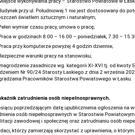
ejsce wykonywania pracy – Starostwo Powiatowe w Łasku,
dynek przy ul. Południowej 1 nie jest dostosowany do pot
szczeń światłem sztucznym i naturalnym;
łen wymiar czasu pracy, umowa o pracę;
aca w godzinach 8.00 – 16.00 – poniedziałek, 7.30 – 15.30
aca przy komputerze powyżej 4 godzin dziennie;
zpieczne warunki pracy na stanowisku;
nagrodzenie zasadnicze wg. kategorii XI-XVI tj. od kwoty 
dzeniem Nr 90/24 Starosty Łaskiego z dnia 2 września 20
radzania Pracowników Starostwa Powiatowego w Łasku.
skaźnik zatrudnienia osób niepełnosprawnych.
siącu poprzedzającym datę upublicznienia ogłoszenia na w
dnienia osób niepełnosprawnych w Starostwie Powiatowym 
ilitacji zawodowej i społecznej oraz zatrudnianiu osób niep
daci, którzy zamierzają skorzystać z uprawnienia, o którym