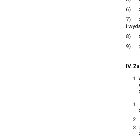
6) z
7) zn
i wyd
8) zn
9) pr
IV. Z