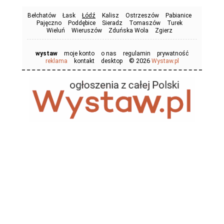
Bełchatów
Łask
Łódź
Kalisz
Ostrzeszów
Pabianice
Pajęczno
Poddębice
Sieradz
Tomaszów
Turek
Wieluń
Wieruszów
Zduńska Wola
Zgierz
wystaw
moje konto
o nas
regulamin
prywatność
© 2026
reklama
kontakt
desktop
Wystaw.pl