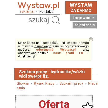
WYSTAW
ZA DARMO
reklama
/
kontakt
logowanie
Szukaj
rejestracja
⊗
Masz konto na Facebooku? Jeśli chcesz pomóc
w rozwoju
darmowego
serwisu ogłoszeniowego
możesz
udostępnić Wystaw.pl
oraz
obserwować/polubić
nasz profil FB
-
dziękujemy!
Szukam pracy - hydraulika/wózki
widłowe/pr fiz.
Główna
›
Rynek Pracy
›
Szukam pracy
›
Praca
stała
Oferta