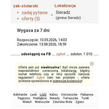
Lokalizacja
zak-stolarski
Sieradz
zadaj pytanie
(gmina Sieradz)
oferty (5)
Wygasa za 7 dni
Rozpoczęcie: 10.05.2026, 14:03
Zakończenie: 13.08.2026, 18:59
udostępnij na FB
zgłoś
odsłon: 1 010
⊗
Oferta jest już
nieaktualna
? Być może zawiera
nieprawidłowo oznaczoną lokalizację, błędny
numer telefonu czy w inny sposób narusza
regulamin?
Zgłoś
nam ten problem - oferta
zostanie sprawdzona w
pierwszej kolejności
!
Bełchatów
Łask
Łódź
Kalisz
Ostrzeszów
Pabianice
Pajęczno
Poddębice
Sieradz
Tomaszów
Turek
Wieluń
Wieruszów
Zduńska Wola
Zgierz