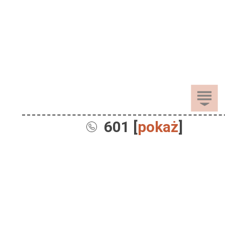
601 [
pokaż
]
Sprzedaż
Dla Dzieci
Dom i Ogród
Akcesoria ogrodowe