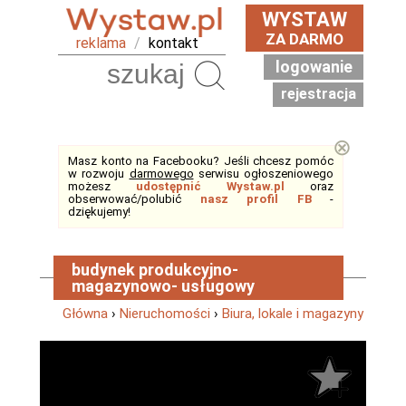
WYSTAW
ZA DARMO
reklama
/
kontakt
logowanie
Szukaj
rejestracja
⊗
Masz konto na Facebooku? Jeśli chcesz pomóc
w rozwoju
darmowego
serwisu ogłoszeniowego
możesz
udostępnić Wystaw.pl
oraz
obserwować/polubić
nasz profil FB
-
dziękujemy!
budynek produkcyjno-
magazynowo- usługowy
Główna
›
Nieruchomości
›
Biura, lokale i magazyny