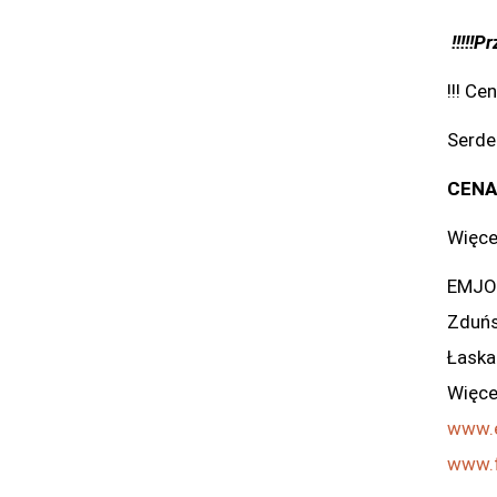
!!!!!
!!! Ce
Serde
CENA
Więce
EMJO
Zduńs
Łaska
Więce
www.e
www.