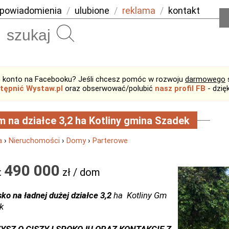
powiadomienia
/
ulubione
/
reklama
/
kontakt
Szukaj
 konto na Facebooku? Jeśli chcesz pomóc w rozwoju
darmowego
tępnić Wystaw.pl
oraz obserwować/polubić
nasz profil FB
- dzię
 na działce 3,2 ha Kotliny gmina Szadek
a
›
Nieruchomości
›
Domy
›
Parterowe
490 000
:
zł / dom
sko na ładnej dużej działce
3,2
ha Kotliny Gm
k