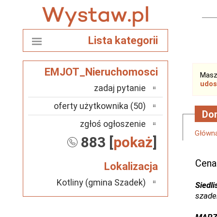
Lista kategorii
EMJOT_Nieruchomosci
Masz
udos
zadaj pytanie
oferty użytkownika (50)
Dom
zgłoś ogłoszenie
Główn
883 [
pokaż
]
Cena
Lokalizacja
Kotliny (gmina Szadek)
Siedli
szade