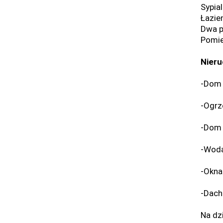
Sypia
Łazie
Dwa p
Pomie
Nieru
-Dom 
-Ogrz
-Dom 
-Woda
-Okna
-Dach
Na dz