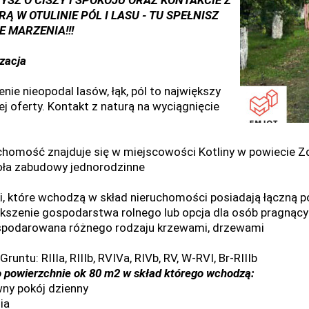
YSZ O CISZY I SPOKOJU ORAZ KONTAKCIE Z
RĄ W OTULINIE P
ÓL I LASU - TU SPEŁNISZ
 MARZENIA!!!
izacja
nie nieopodal lasów, łąk, pól to największy
ej oferty. Kontakt z naturą na wyciągnięcie
chomość znajduje się w miejscowości Kotliny w powiecie
ła zabudowy jednorodzinne
ki, które wchodzą w skład nieruchomości posiadają łączną 
kszenie gospodarstwa rolnego lub opcja dla osób pragnąc
podarowana różnego rodzaju krzewami, drzewami
Gruntu: RIIIa, RIIIb, RVIVa, RIVb, RV, W-RVI, Br-RIIIb
 powierzchnie ok 80 m2 w skład którego wchodzą:
ny pokój dzienny
ia