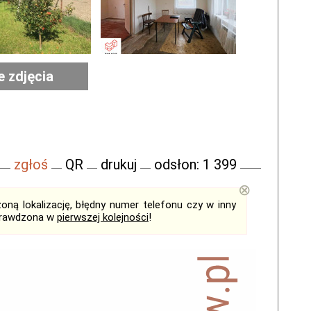
e zdjęcia
zgłoś
QR
drukuj
odsłon: 1 399
⊗
ną lokalizację, błędny numer telefonu czy w inny
sprawdzona w
pierwszej kolejności
!