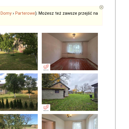
⊗
›
Domy
›
Parterowe
). Możesz też zawsze przejść na