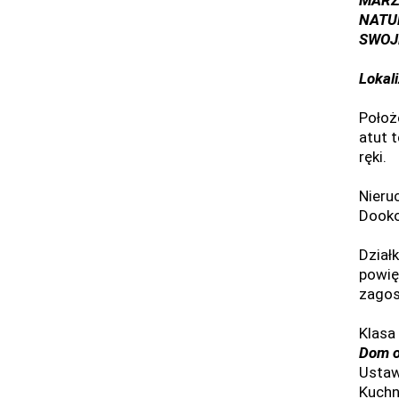
MARZ
NATU
SWOJE
Lokal
Położe
atut t
ręki.
Nieru
Dooko
Dział
powię
zagos
Klasa 
Dom o
Ustaw
Kuchn