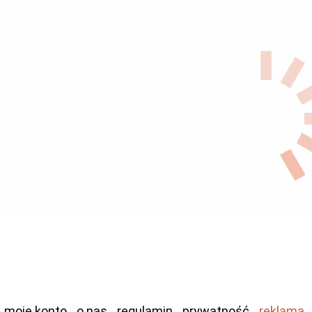
moje konto
o nas
regulamin
prywatność
reklama