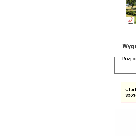
Wyga
Rozpoc
Ofer
spos