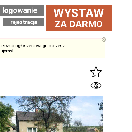
logowanie
WYSTAW
ZA DARMO
rejestracja
⊗
serwisu ogłoszeniowego możesz
kujemy!