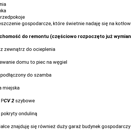
lnia
nka
rzedpokoje
szczenie gospodarcze, które świetnie nadaję się na kotłow
chomość do remontu (częściowo rozpoczęto już wymianę 
z zewnątrz do ocieplenia
ewanie domu to piec na węgiel
podłączony do szamba
 miejska
 P
CV 2
szybowe
 pokryty onduliną
iałce znajduję się również duży garaż budynek gospodarczy