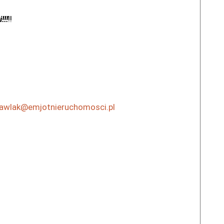
!!!
!!
pawlak@emjotnieruchomosci.pl