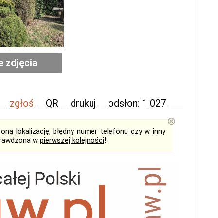
e zdjęcia
zgłoś
QR
drukuj
odsłon: 1 027
⊗
ną lokalizację, błędny numer telefonu czy w inny
sprawdzona w
pierwszej kolejności
!