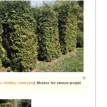
⊗
o
›
Rośliny i zwierzęta
). Możesz też zawsze przejść