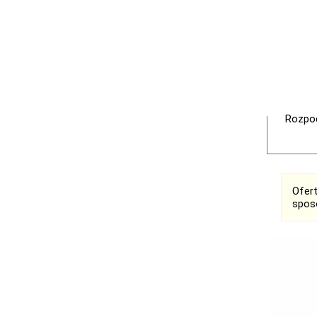
Rozpoc
Ofer
spos