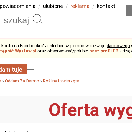
powiadomienia
/
ulubione
/
reklama
/
kontakt
Szukaj
 konto na Facebooku? Jeśli chcesz pomóc w rozwoju
darmowego
tępnić Wystaw.pl
oraz obserwować/polubić
nasz profil FB
- dzię
dam tuje
a
›
Oddam Za Darmo
›
Rośliny i zwierzęta
Oferta wyg