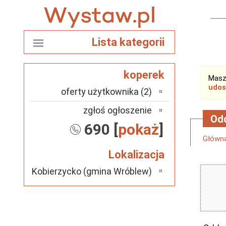
Lista kategorii
koperek
Masz
udos
oferty użytkownika (2)
zgłoś ogłoszenie
Od
690 [
pokaż
]
Główn
Lokalizacja
Kobierzycko (gmina Wróblew)