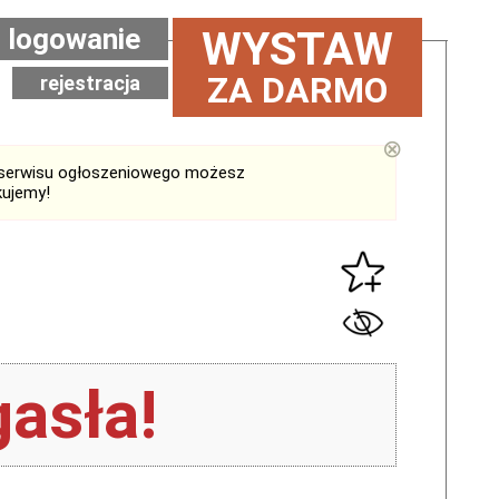
logowanie
WYSTAW
ZA DARMO
rejestracja
⊗
serwisu ogłoszeniowego możesz
kujemy!
asła!