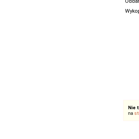
Oddam
Wykop
Nie 
na
st