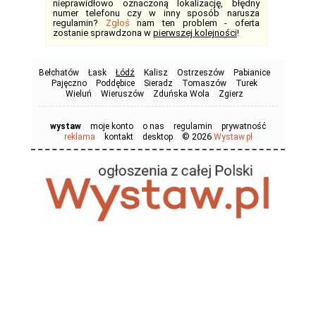
nieprawidłowo oznaczoną lokalizację, błędny
numer telefonu czy w inny sposób narusza
regulamin?
Zgłoś
nam ten problem - oferta
zostanie sprawdzona w
pierwszej kolejności
!
Bełchatów
Łask
Łódź
Kalisz
Ostrzeszów
Pabianice
Pajęczno
Poddębice
Sieradz
Tomaszów
Turek
Wieluń
Wieruszów
Zduńska Wola
Zgierz
wystaw
moje konto
o nas
regulamin
prywatność
© 2026
reklama
kontakt
desktop
Wystaw.pl