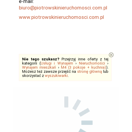
e-mail:
biuro@piotrowskinieruchomosci.com.pl
www.piotrowskinieruchomosci.com.pl
⊗
Nie tego szukasz?
Przejrzyj inne oferty z tej
kategorii (
Usługi i Wynajem
›
Nieruchomości
›
Wynajem mieszkań
›
M4 (3 pokoje + kuchnia)
).
Możesz też zawsze przejść na
stronę główną
lub
skorzystać z
wyszukiwarki
.