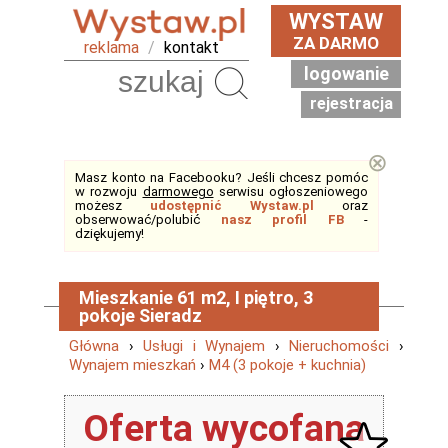
WYSTAW
ZA DARMO
reklama
/
kontakt
logowanie
Szukaj
rejestracja
⊗
Masz konto na Facebooku? Jeśli chcesz pomóc
w rozwoju
darmowego
serwisu ogłoszeniowego
możesz
udostępnić Wystaw.pl
oraz
obserwować/polubić
nasz profil FB
-
dziękujemy!
Mieszkanie 61 m2, I piętro, 3
pokoje Sieradz
Główna
›
Usługi i Wynajem
›
Nieruchomości
›
Wynajem mieszkań
›
M4 (3 pokoje + kuchnia)
Oferta wycofana