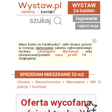
WYSTAW
ZA DARMO
reklama
/
kontakt
logowanie
Szukaj
rejestracja
⊗
Masz konto na Facebooku? Jeśli chcesz pomóc
w rozwoju
darmowego
serwisu ogłoszeniowego
możesz
udostępnić Wystaw.pl
oraz
obserwować/polubić
nasz profil FB
-
dziękujemy!
SPRZEDAM MIESZKANIE 52 m2
Główna
›
Nieruchomości
›
Mieszkania
›
M4 (3
pokoje + kuchnia)
Oferta wycofana