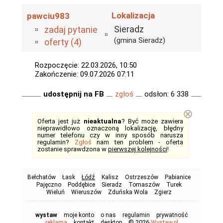
Lokalizacja
pawciu983
Sieradz
zadaj pytanie
(gmina Sieradz)
oferty (4)
Rozpoczęcie: 22.03.2026, 10:50
Zakończenie: 09.07.2026 07:11
udostępnij na FB
zgłoś
odsłon: 6 338
⊗
Oferta jest już
nieaktualna
? Być może zawiera
nieprawidłowo oznaczoną lokalizację, błędny
numer telefonu czy w inny sposób narusza
regulamin?
Zgłoś
nam ten problem - oferta
zostanie sprawdzona w
pierwszej kolejności
!
Bełchatów
Łask
Łódź
Kalisz
Ostrzeszów
Pabianice
Pajęczno
Poddębice
Sieradz
Tomaszów
Turek
Wieluń
Wieruszów
Zduńska Wola
Zgierz
wystaw
moje konto
o nas
regulamin
prywatność
© 2026
reklama
kontakt
desktop
Wystaw.pl