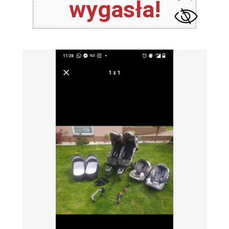
wygasła!