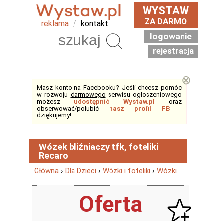
WYSTAW
ZA DARMO
reklama
/
kontakt
logowanie
Szukaj
rejestracja
⊗
Masz konto na Facebooku? Jeśli chcesz pomóc
w rozwoju
darmowego
serwisu ogłoszeniowego
możesz
udostępnić Wystaw.pl
oraz
obserwować/polubić
nasz profil FB
-
dziękujemy!
Wózek bliźniaczy tfk, foteliki
Recaro
Główna
›
Dla Dzieci
›
Wózki i foteliki
›
Wózki
Oferta