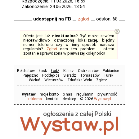
Rozpoczęcie: 11.03.2026, 16:59
Zakończenie: 24.06.2026, 13:54
udostępnij na FB
zgłoś
odsłon: 68
⊗
Oferta jest już
nieaktualna
? Być może zawiera
nieprawidłowo oznaczoną lokalizację, błędny
numer telefonu czy w inny sposób narusza
regulamin?
Zgłoś
nam ten problem - oferta
zostanie sprawdzona w
pierwszej kolejności
!
Bełchatów
Łask
Łódź
Kalisz
Ostrzeszów
Pabianice
Pajęczno
Poddębice
Sieradz
Tomaszów
Turek
Wieluń
Wieruszów
Zduńska Wola
Zgierz
wystaw
moje konto
o nas
regulamin
prywatność
© 2026
reklama
kontakt
desktop
Wystaw.pl