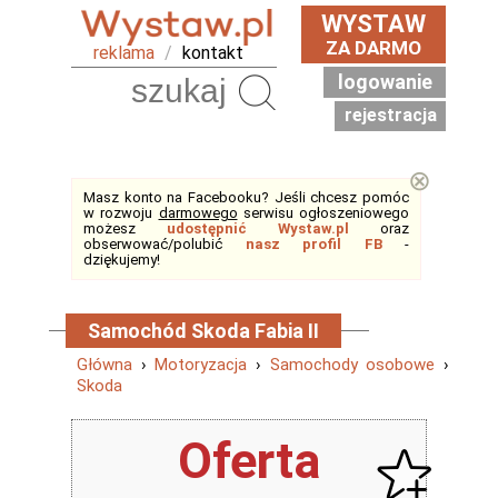
WYSTAW
ZA DARMO
reklama
/
kontakt
logowanie
Szukaj
rejestracja
⊗
Masz konto na Facebooku? Jeśli chcesz pomóc
w rozwoju
darmowego
serwisu ogłoszeniowego
możesz
udostępnić Wystaw.pl
oraz
obserwować/polubić
nasz profil FB
-
dziękujemy!
Samochód Skoda Fabia II
Główna
›
Motoryzacja
›
Samochody osobowe
›
Skoda
Oferta