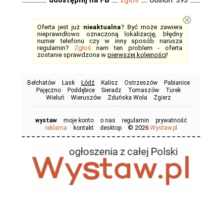
udostępnij na FB
zgłoś
odsłon: 393
⊗
Oferta jest już
nieaktualna
? Być może zawiera
nieprawidłowo oznaczoną lokalizację, błędny
numer telefonu czy w inny sposób narusza
regulamin?
Zgłoś
nam ten problem - oferta
zostanie sprawdzona w
pierwszej kolejności
!
Bełchatów
Łask
Łódź
Kalisz
Ostrzeszów
Pabianice
Pajęczno
Poddębice
Sieradz
Tomaszów
Turek
Wieluń
Wieruszów
Zduńska Wola
Zgierz
wystaw
moje konto
o nas
regulamin
prywatność
© 2026
reklama
kontakt
desktop
Wystaw.pl