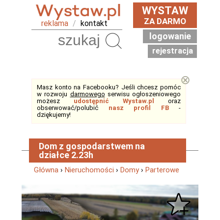
WYSTAW
ZA DARMO
reklama
/
kontakt
logowanie
Szukaj
rejestracja
⊗
Masz konto na Facebooku? Jeśli chcesz pomóc
w rozwoju
darmowego
serwisu ogłoszeniowego
możesz
udostępnić Wystaw.pl
oraz
obserwować/polubić
nasz profil FB
-
dziękujemy!
Dom z gospodarstwem na
działce 2.23h
Główna
›
Nieruchomości
›
Domy
›
Parterowe