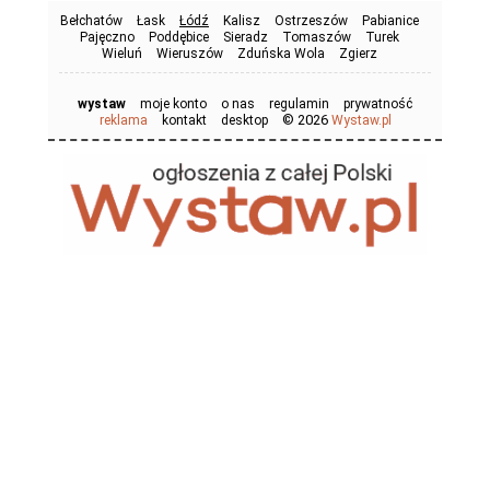
Bełchatów
Łask
Łódź
Kalisz
Ostrzeszów
Pabianice
Pajęczno
Poddębice
Sieradz
Tomaszów
Turek
Wieluń
Wieruszów
Zduńska Wola
Zgierz
wystaw
moje konto
o nas
regulamin
prywatność
© 2026
reklama
kontakt
desktop
Wystaw.pl