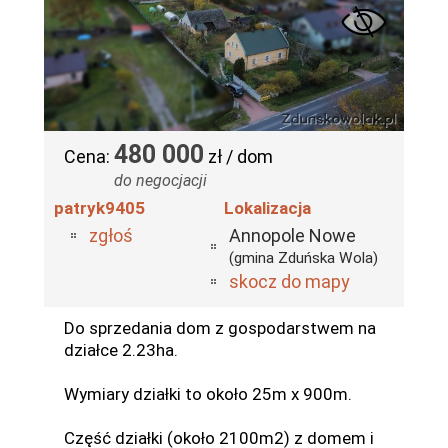
480 000
Cena:
zł / dom
do negocjacji
patryk9405
Lokalizacja
zgłoś
Annopole Nowe
(gmina Zduńska Wola)
skocz do mapy
Do sprzedania dom z gospodarstwem na
działce 2.23ha.
Wymiary działki to około 25m x 900m.
Część działki (około 2100m2) z domem i