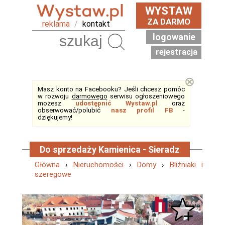
WYSTAW
ZA DARMO
reklama
/
kontakt
logowanie
Szukaj
rejestracja
⊗
Masz konto na Facebooku? Jeśli chcesz pomóc
w rozwoju
darmowego
serwisu ogłoszeniowego
możesz
udostępnić Wystaw.pl
oraz
obserwować/polubić
nasz profil FB
-
dziękujemy!
Do sprzedaży Kamienica - Sieradz
Główna
›
Nieruchomości
›
Domy
›
Bliźniaki i
szeregowe