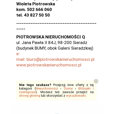
Wioleta Piotrowska
kom. 502 666 060
tel. 43 827 50 50
---------------------------------------------
-----
PIOTROWSKA NIERUCHOMOŚCI Q
ul. Jana Pawła II 84J, 98-200 Sieradz
(budynek BUMY, obok Galerii Sieradzkiej)
e-
mail: biuro@piotrowskanieruchomosci.pl
www.piotrowskanieruchomosci.pl
⊗
Nie tego szukasz?
Przejrzyj inne oferty z tej
kategorii (
Nieruchomości
›
Domy
›
Bliźniaki i
szeregowe
). Możesz też zawsze przejść na
stronę główną
lub skorzystać z
wyszukiwarki
.