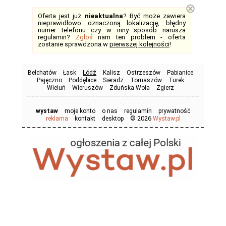
⊗
Oferta jest już
nieaktualna
? Być może zawiera
nieprawidłowo oznaczoną lokalizację, błędny
numer telefonu czy w inny sposób narusza
regulamin?
Zgłoś
nam ten problem - oferta
zostanie sprawdzona w
pierwszej kolejności
!
Bełchatów
Łask
Łódź
Kalisz
Ostrzeszów
Pabianice
Pajęczno
Poddębice
Sieradz
Tomaszów
Turek
Wieluń
Wieruszów
Zduńska Wola
Zgierz
wystaw
moje konto
o nas
regulamin
prywatność
© 2026
reklama
kontakt
desktop
Wystaw.pl