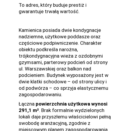
To adres, który buduje prestiż i
gwarantuje trwałą wartość.
Kamienica posiada dwie kondygnacje
nadziemne, użytkowe poddasze oraz
częściowe podpiwniczenie. Charakter
obiektu podkreśla narożna,
trójkondygnacyjna wieża z ozdobnymi
gzymsami, parterowy podcień od strony
ul. Warszawskiej oraz balkon nad
podcieniem. Budynek wyposażony jest w
dwie klatki schodowe – od strony ulicy i
od podwórza – co sprzyja elastycznemu
zagospodarowaniu.
Łączna
powierzchnia użytkowa wynosi
291,1 m²
. Brak formalnie wydzielonych
lokali daje przyszłemu właścicielowi pełną
swobodę aranżacyjną, zgodnie z
miejscowym planem zagospodarowania