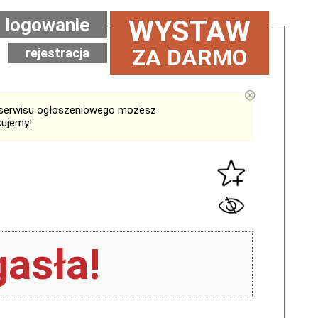
logowanie
WYSTAW
ZA DARMO
rejestracja
⊗
serwisu ogłoszeniowego możesz
kujemy!
asła!