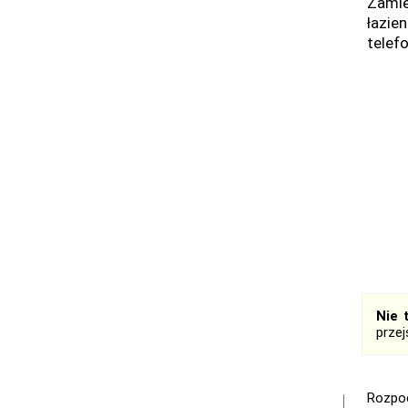
Zamie
łazie
telefo
Nie 
prze
Rozpoc