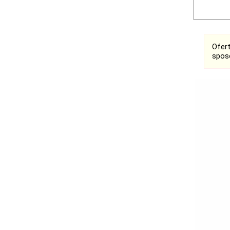
Ofer
spos
Bełchatów
Łask
Łódź
Kalisz
Ostrzeszów
Pabianice