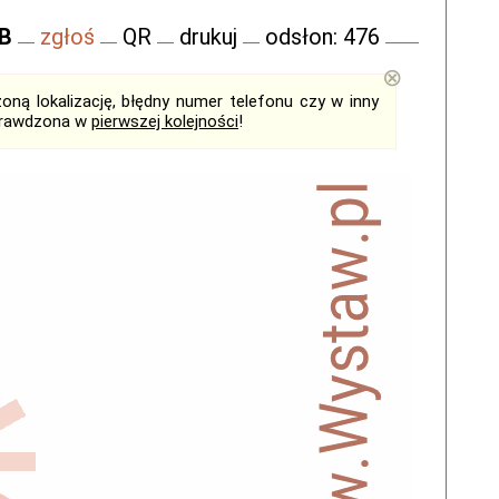
FB
zgłoś
QR
drukuj
odsłon: 476
⊗
ną lokalizację, błędny numer telefonu czy w inny
sprawdzona w
pierwszej kolejności
!