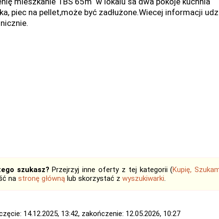
nię mieszkanie TBS 65m w lokalu sa dwa pokoje kuchnia
nka, piec na pellet,może być zadłużone.Wiecej informacji udz
nicznie.
tego szukasz?
Przejrzyj inne oferty z tej kategorii (
Kupię, Szukam
jść na
stronę główną
lub skorzystać z
wyszukiwarki
.
zęcie: 14.12.2025, 13:42, zakończenie: 12.05.2026, 10:27