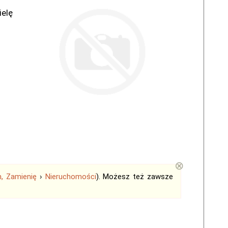
ielę
⊗
, Zamienię
›
Nieruchomości
). Możesz też zawsze