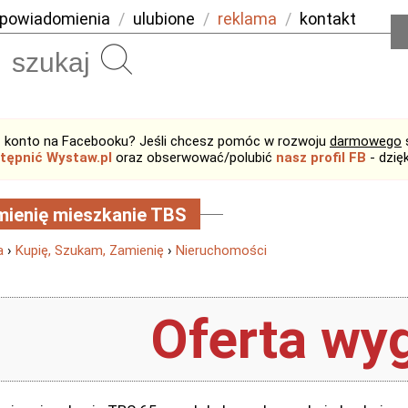
powiadomienia
/
ulubione
/
reklama
/
kontakt
Szukaj
 konto na Facebooku? Jeśli chcesz pomóc w rozwoju
darmowego
tępnić Wystaw.pl
oraz obserwować/polubić
nasz profil FB
- dzię
ienię mieszkanie TBS
a
›
Kupię, Szukam, Zamienię
›
Nieruchomości
Oferta wyg