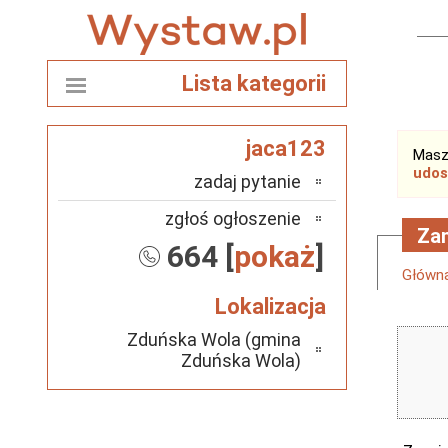
Lista kategorii
jaca123
Masz
udos
zadaj pytanie
zgłoś ogłoszenie
Zam
664 [
pokaż
]
Główn
Lokalizacja
Zduńska Wola (gmina
Zduńska Wola)