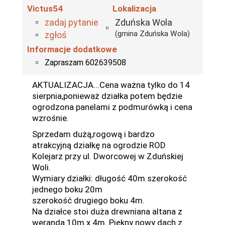
Victus54
Lokalizacja
zadaj pytanie
Zduńska Wola
(gmina Zduńska Wola)
zgłoś
Informacje dodatkowe
Zapraszam 602639508
AKTUALIZACJA...Cena ważna tylko do 14
sierpnia,ponieważ działka potem będzie
ogrodzona panelami z podmurówką i cena
wzrośnie.
Sprzedam dużą,rogową i bardzo
atrakcyjną działkę na ogrodzie ROD
Kolejarz przy ul. Dworcowej w Zduńskiej
Woli.
Wymiary działki: długość 40m szerokość
jednego boku 20m
szerokość drugiego boku 4m.
Na działce stoi duża drewniana altana z
werandą 10m x 4m. Piękny nowy dach z