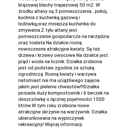
brązowej blachy trapezowej 50 m2. W
środku altany są 3 pomieszczenia...pokój,
kuchnia z kuchenką gazową i
lodówką,oraz mniejsza kuchenka do
zmywania.Z tyłu altany jest
pomieszczenie gospodarcze na narzędzia
oraz toaleta.Na działce rosną
nowoczesne atrakcyjne kwiaty. Są też
drzewa i krzewy owocowe.Na działce jest
prąd i woda na licznik. Działka zrobiona
jest od podstaw zgodnie ze sztuką
ogrodniczą. Rosną kwiaty i warzywa
natomiast nie ma uciążliwego zajęcia
jakim jest pielenie chwastów!!!Działka
posiada duży kompostownik i 6 beczek na
deszczówkę o łącznej pojemności 1500
litrów.W tym roku zrobione nowe
atrakcyjne skrzynie na warzywnik. Działka
ukierunkowana na wypoczynek
rekreacyjny! Więcej informacji