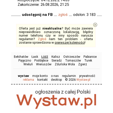
Rozpoczęcie: 04.12.2025, 14:03
Zakończenie: 26.08.2026, 21:25
udostępnij na FB
zgłoś
odsłon: 3 183
⊗
Oferta jest już
nieaktualna
? Być może zawiera
nieprawidłowo oznaczoną lokalizację, błędny
numer telefonu czy w inny sposób narusza
regulamin?
Zgłoś
nam ten problem - oferta
zostanie sprawdzona w
pierwszej kolejności
!
Bełchatów
Łask
Łódź
Kalisz
Ostrzeszów
Pabianice
Pajęczno
Poddębice
Sieradz
Tomaszów
Turek
Wieluń
Wieruszów
Zduńska Wola
Zgierz
wystaw
moje konto
o nas
regulamin
prywatność
© 2026
reklama
kontakt
desktop
Wystaw.pl