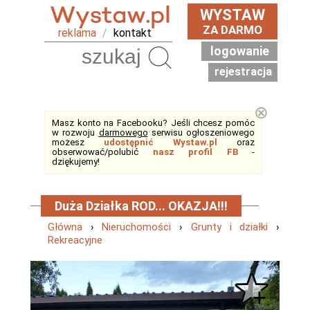
WYSTAW
ZA DARMO
reklama
/
kontakt
logowanie
Szukaj
rejestracja
⊗
Masz konto na Facebooku? Jeśli chcesz pomóc
w rozwoju
darmowego
serwisu ogłoszeniowego
możesz
udostępnić Wystaw.pl
oraz
obserwować/polubić
nasz profil FB
-
dziękujemy!
Duża Działka ROD... OKAZJA!!!
Główna
›
Nieruchomości
›
Grunty i działki
›
Rekreacyjne