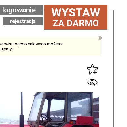
logowanie
WYSTAW
ZA DARMO
rejestracja
⊗
serwisu ogłoszeniowego możesz
kujemy!