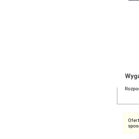
Wyga
Rozpoc
Ofer
spos