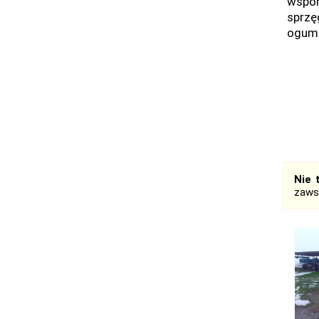
wspom
sprzę
ogumi
Nie 
zaws