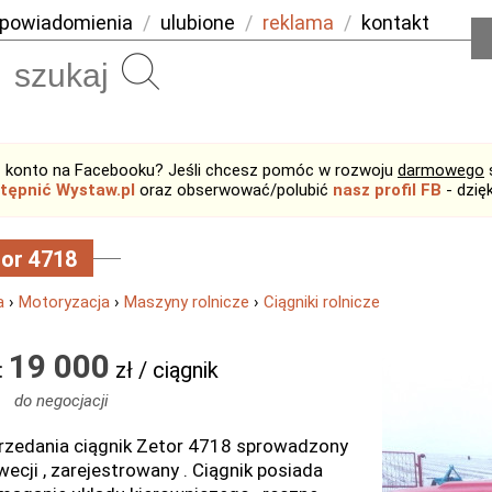
powiadomienia
/
ulubione
/
reklama
/
kontakt
Szukaj
 konto na Facebooku? Jeśli chcesz pomóc w rozwoju
darmowego
tępnić Wystaw.pl
oraz obserwować/polubić
nasz profil FB
- dzię
or 4718
a
›
Motoryzacja
›
Maszyny rolnicze
›
Ciągniki rolnicze
19 000
:
zł / ciągnik
do negocjacji
rzedania ciągnik Zetor 4718 sprowadzony
wecji , zarejestrowany . Ciągnik posiada