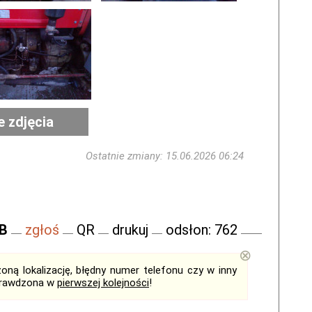
e zdjęcia
Ostatnie zmiany: 15.06.2026 06:24
FB
zgłoś
QR
drukuj
odsłon: 762
⊗
ną lokalizację, błędny numer telefonu czy w inny
sprawdzona w
pierwszej kolejności
!