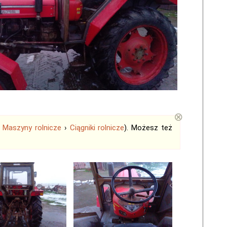
⊗
›
Maszyny rolnicze
›
Ciągniki rolnicze
). Możesz też