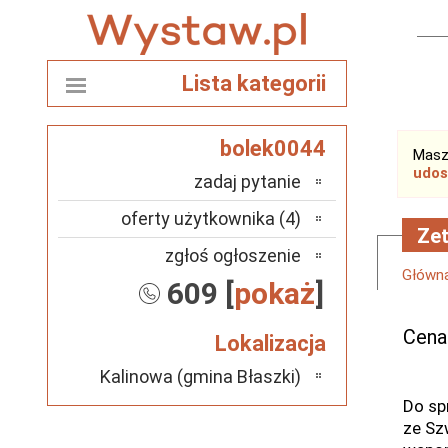
Lista kategorii
bolek0044
Masz
udos
zadaj pytanie
oferty użytkownika (4)
Zet
zgłoś ogłoszenie
Główn
609 [
pokaż
]
Cena
Lokalizacja
Kalinowa (gmina Błaszki)
Do sp
ze Sz