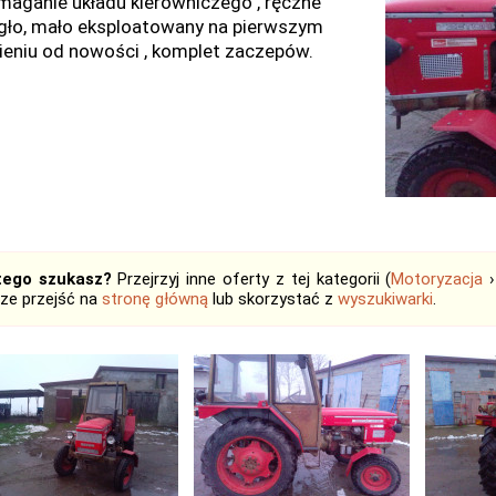
aganie układu kierowniczego , ręczne
gło, mało eksploatowany na pierwszym
eniu od nowości , komplet zaczepów.
tego szukasz?
Przejrzyj inne oferty z tej kategorii (
Motoryzacja
ze przejść na
stronę główną
lub skorzystać z
wyszukiwarki
.