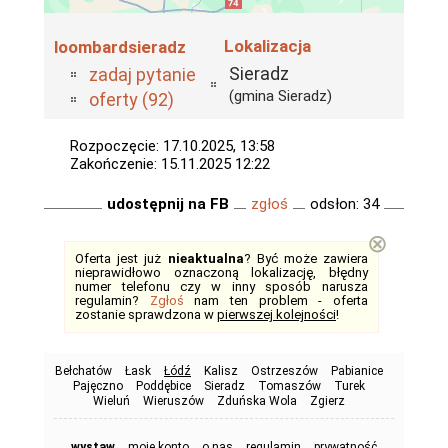
Lokalizacja
loombardsieradz
Sieradz
zadaj pytanie
(gmina Sieradz)
oferty (92)
Rozpoczęcie: 17.10.2025, 13:58
Zakończenie: 15.11.2025 12:22
udostępnij na FB
zgłoś
odsłon: 34
⊗
Oferta jest już
nieaktualna
? Być może zawiera
nieprawidłowo oznaczoną lokalizację, błędny
numer telefonu czy w inny sposób narusza
regulamin?
Zgłoś
nam ten problem - oferta
zostanie sprawdzona w
pierwszej kolejności
!
Bełchatów
Łask
Łódź
Kalisz
Ostrzeszów
Pabianice
Pajęczno
Poddębice
Sieradz
Tomaszów
Turek
Wieluń
Wieruszów
Zduńska Wola
Zgierz
wystaw
moje konto
o nas
regulamin
prywatność