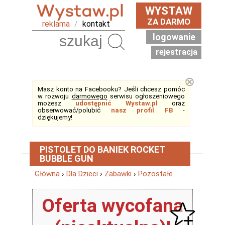
WYSTAW
ZA DARMO
reklama
/
kontakt
logowanie
Szukaj
rejestracja
⊗
Masz konto na Facebooku? Jeśli chcesz pomóc
w rozwoju
darmowego
serwisu ogłoszeniowego
możesz
udostępnić Wystaw.pl
oraz
obserwować/polubić
nasz profil FB
-
dziękujemy!
PISTOLET DO BANIEK ROCKET
BUBBLE GUN
Główna
›
Dla Dzieci
›
Zabawki
›
Pozostałe
Oferta wycofana