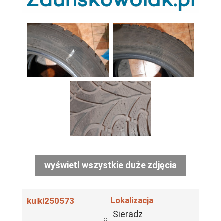
wyświetl wszystkie duże zdjęcia
Lokalizacja
kulki250573
Sieradz