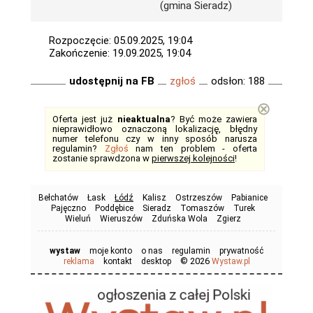
(gmina Sieradz)
Rozpoczęcie: 05.09.2025, 19:04
Zakończenie: 19.09.2025, 19:04
udostępnij na FB
zgłoś
odsłon: 188
⊗
Oferta jest już
nieaktualna
? Być może zawiera
nieprawidłowo oznaczoną lokalizację, błędny
numer telefonu czy w inny sposób narusza
regulamin?
Zgłoś
nam ten problem - oferta
zostanie sprawdzona w
pierwszej kolejności
!
Bełchatów
Łask
Łódź
Kalisz
Ostrzeszów
Pabianice
Pajęczno
Poddębice
Sieradz
Tomaszów
Turek
Wieluń
Wieruszów
Zduńska Wola
Zgierz
wystaw
moje konto
o nas
regulamin
prywatność
© 2026
reklama
kontakt
desktop
Wystaw.pl