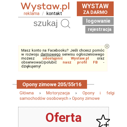
WYSTAW
ZA DARMO
reklama
/
kontakt
logowanie
Szukaj
rejestracja
⊗
Masz konto na Facebooku? Jeśli chcesz pomóc
w rozwoju
darmowego
serwisu ogłoszeniowego
możesz
udostępnić Wystaw.pl
oraz
obserwować/polubić
nasz profil FB
-
dziękujemy!
Opony zimowe 205/55r16
Główna
›
Motoryzacja
›
Opony i felgi
samochodów osobowych
›
Opony zimowe
Oferta