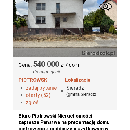
540 000
Cena:
zł / dom
do negocjacji
_PIOTROWSKI_
Lokalizacja
zadaj pytanie
Sieradz
(gmina Sieradz)
oferty (52)
zgłoś
Biuro Piotrowski Nieruchomości
zaprasza Państwa na prezentację domu
piętrowego z poddaszem użytkowym w