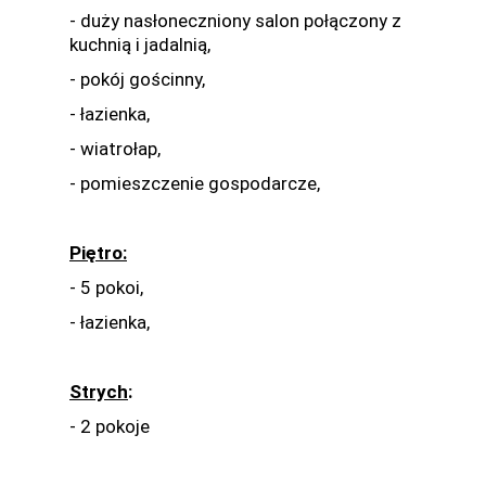
- duży nasłoneczniony salon połączony z
kuchnią i jadalnią,
- pokój gościnny,
- łazienka,
- wiatrołap,
- pomieszczenie gospodarcze,
Piętro:
- 5 pokoi,
- łazienka,
Strych
:
- 2 pokoje