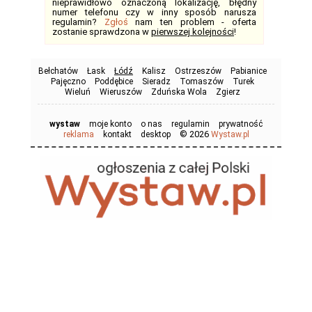
nieprawidłowo oznaczoną lokalizację, błędny
numer telefonu czy w inny sposób narusza
regulamin?
Zgłoś
nam ten problem - oferta
zostanie sprawdzona w
pierwszej kolejności
!
Bełchatów
Łask
Łódź
Kalisz
Ostrzeszów
Pabianice
Pajęczno
Poddębice
Sieradz
Tomaszów
Turek
Wieluń
Wieruszów
Zduńska Wola
Zgierz
wystaw
moje konto
o nas
regulamin
prywatność
© 2026
reklama
kontakt
desktop
Wystaw.pl