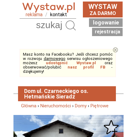
WYSTAW
ZA DARMO
reklama
/
kontakt
logowanie
Szukaj
rejestracja
⊗
Masz konto na Facebooku? Jeśli chcesz pomóc
w rozwoju
darmowego
serwisu ogłoszeniowego
możesz
udostępnić Wystaw.pl
oraz
obserwować/polubić
nasz profil FB
-
dziękujemy!
Dom ul. Czarneckiego os.
Hetmańskie Sieradz
Główna
›
Nieruchomości
›
Domy
›
Piętrowe