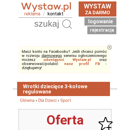
WYSTAW
ZA DARMO
reklama
/
kontakt
logowanie
Szukaj
rejestracja
⊗
Masz konto na Facebooku? Jeśli chcesz pomóc
w rozwoju
darmowego
serwisu ogłoszeniowego
możesz
udostępnić Wystaw.pl
oraz
obserwować/polubić
nasz profil FB
-
dziękujemy!
Wrotki dziecięce 3-kołowe
regulowane
Główna
›
Dla Dzieci
›
Sport
Oferta