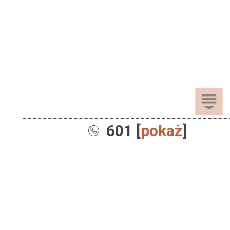
601 [
pokaż
]
Sprzedaż
Dla Dzieci
Dom i Ogród
Akcesoria ogrodowe