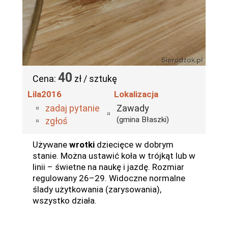
40
Cena:
zł / sztukę
Lila2016
Lokalizacja
zadaj pytanie
Zawady
(gmina Błaszki)
zgłoś
Używane
wrotki
dziecięce w dobrym
stanie. Można ustawić koła w trójkąt lub w
linii – świetne na naukę i jazdę. Rozmiar
regulowany 26–29. Widoczne normalne
ślady użytkowania (zarysowania),
wszystko działa.